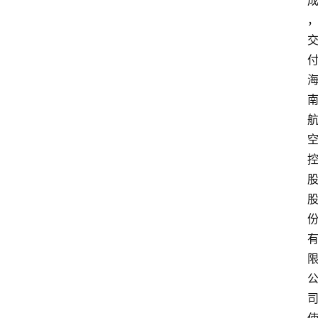
首
页
资
讯