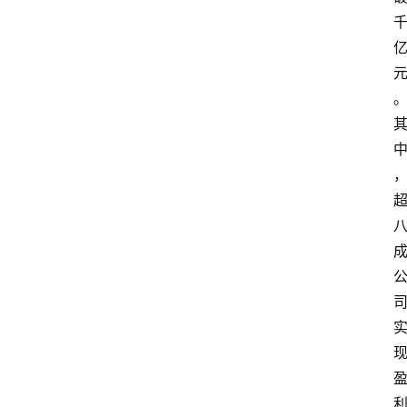
首
页
资
讯
专
登录
注册
题
简
报