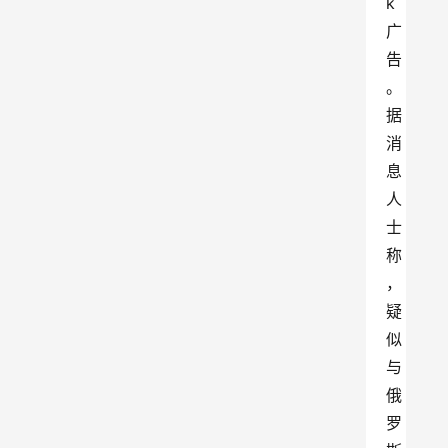
k
广
告
。
据
消
息
人
士
称
，
疑
似
与
俄
罗