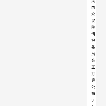
美
国
众
议
院
情
报
委
员
会
正
打
算
公
布
3