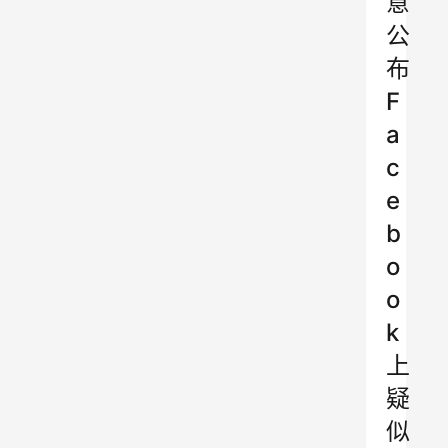
意
公
布
F
a
c
e
b
o
o
k
上
疑
似