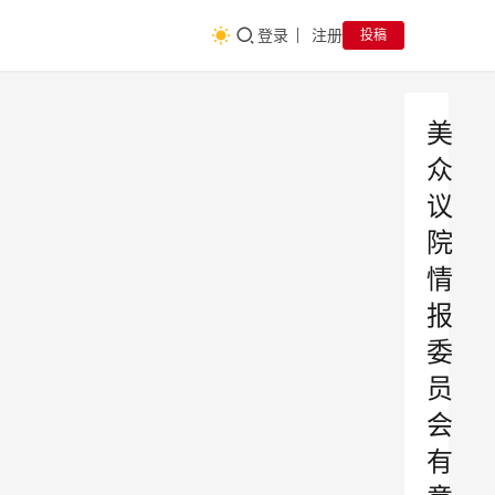
登录
注册
投稿
美
众
议
院
情
报
委
员
会
有