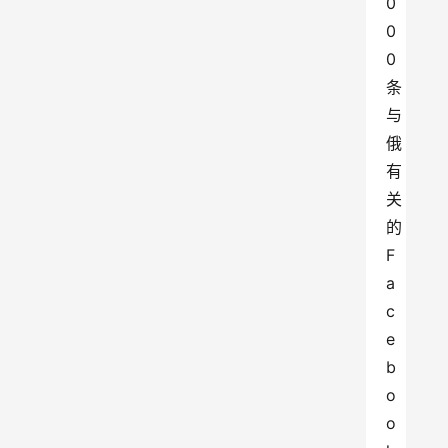
0
0
0
条
与
俄
有
关
的
F
a
c
e
b
o
o