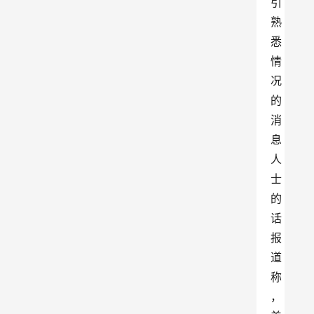
引
熟
悉
情
况
的
消
息
人
士
的
话
报
道
称
，