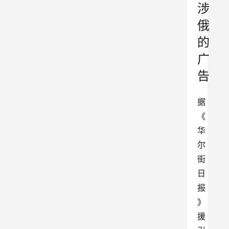
涉
俄
的
广
告
据
《
华
尔
街
日
报
》
援