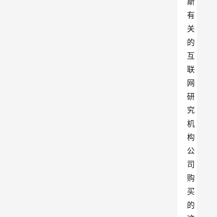
斯
有
关
的
互
联
网
研
究
机
构
公
司
购
买
的