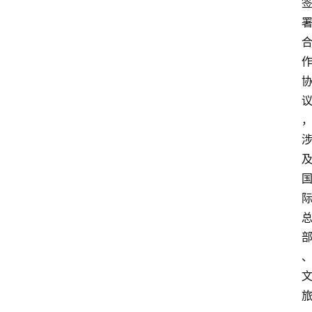
首
页
资
讯
专
登录
注册
题
简
报