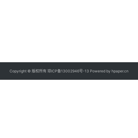
倍
，
二
期
即
将
投
用
Copyright © 版权所有
琼ICP备13002946号-13
Powered by
hpaper.cn