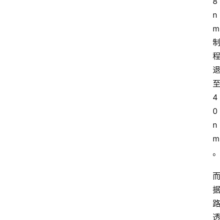
8
n
m
4
0
n
m