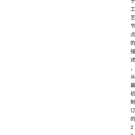
首
页
资
讯
专
登录
注册
题
简
报
2