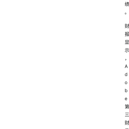
A
d
o
b
e