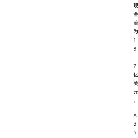
1
8
.
7
A
d
o