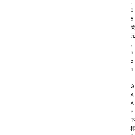
.
0
5
n
o
n
-
G
A
A
P