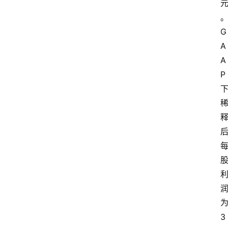
G
A
A
P
3