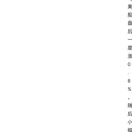
0
.
8
%