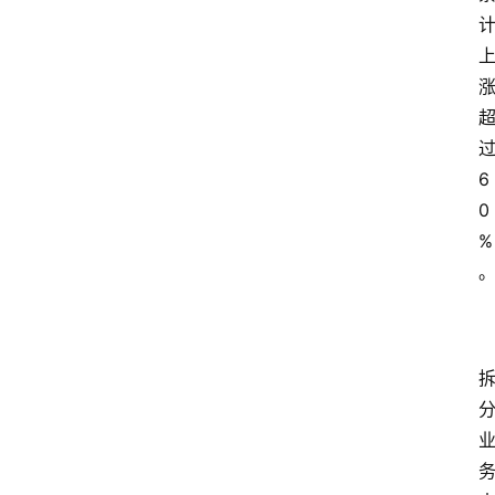
6
0
%