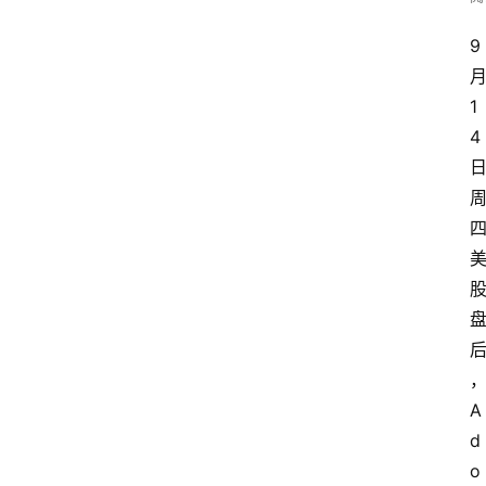
9
1
4
A
d
o