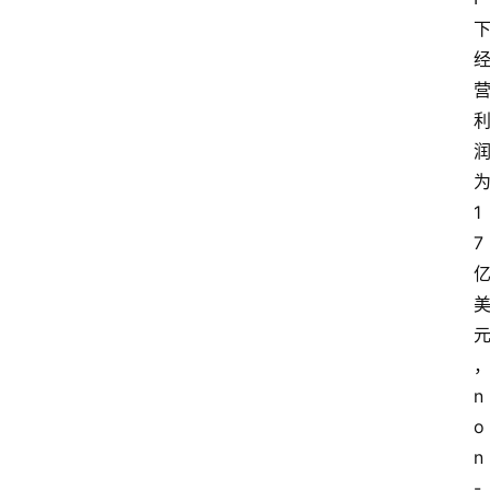
1
7
n
o
n
-