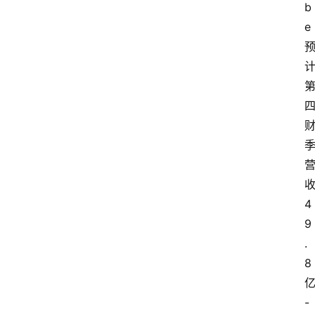
b
e
4
9
.
8
-