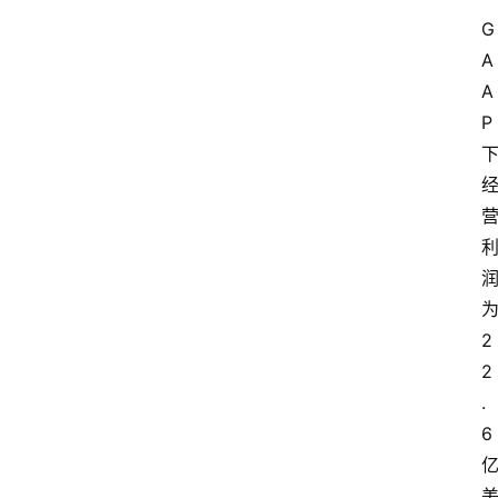
G
A
A
P
2
2
.
6