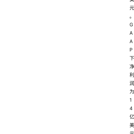
G
A
A
P
1
4