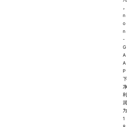
n
o
n
-
G
A
A
P
1
8