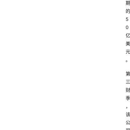
5
首
0
页
资
讯
专
登录
注册
题
简
报