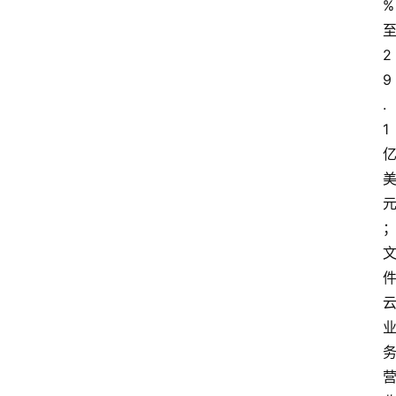
%
2
9
.
1