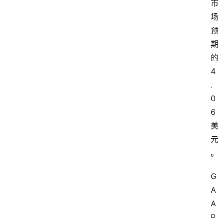
4
.
0
6
G
A
A
P