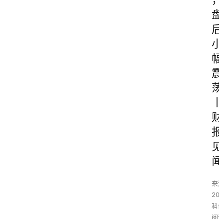
来
2
科
阅