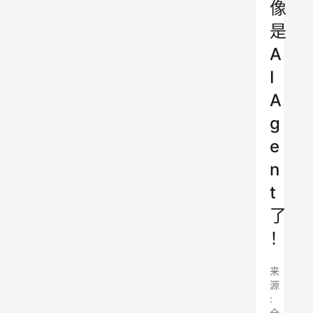
像
是
A
I
A
g
e
n
t
了
！
来
源
:
全