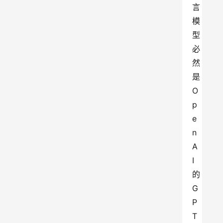
言
模
型
必
然
是
O
p
e
n
A
I
的
G
P
T