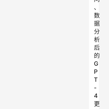
、
数
据
分
析
后
的
G
P
T
-
4
更