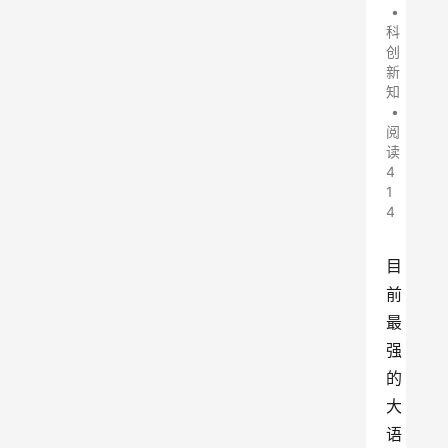
•
科
创
新
知
•
阅
读
4
1
4
目
前
最
强
的
大
语