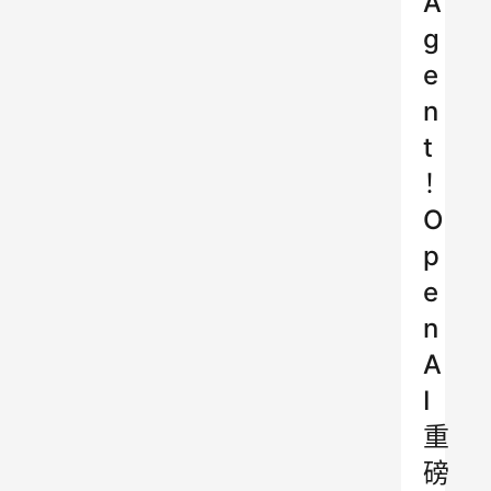
A
g
e
n
t
！
O
p
e
n
A
I
重
磅