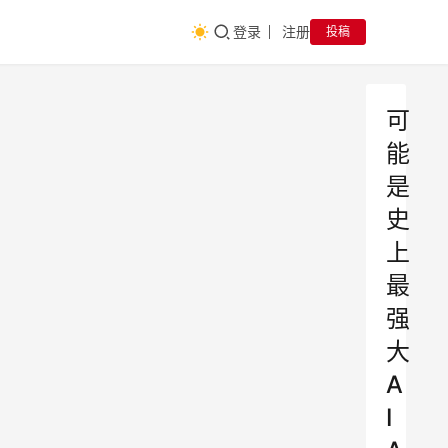
登录
注册
投稿
可
能
是
史
上
最
强
大
A
I