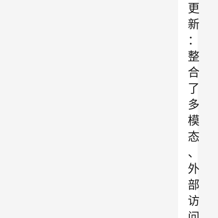
更
新
：
整
合
了
多
模
态
、
外
部
访
问