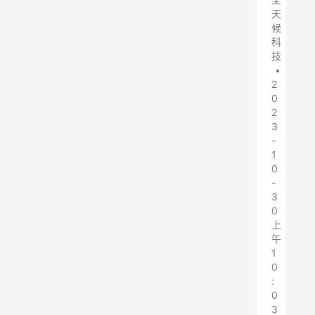
天
候
科
技
•
2
0
2
3
-
1
0
-
3
0
上
午
1
0
:
0
3