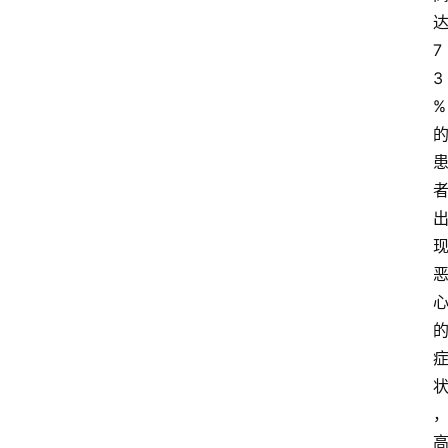
7
3
%