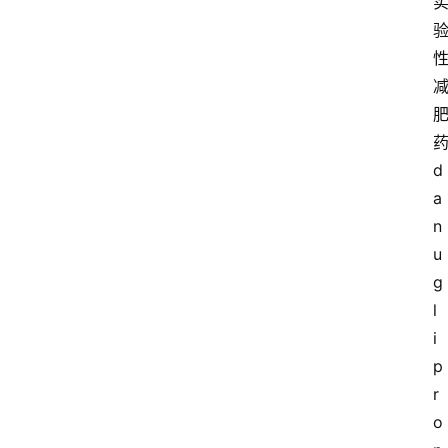
d
a
n
u
g
l
i
p
r
o