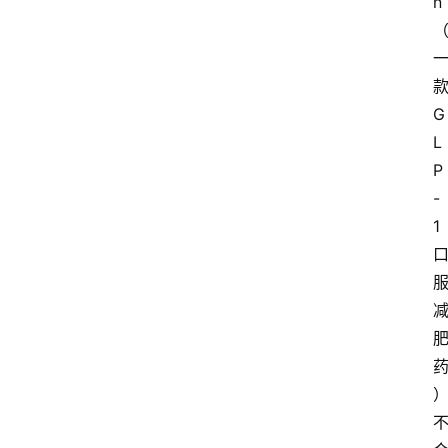
n
G
L
P
-
1