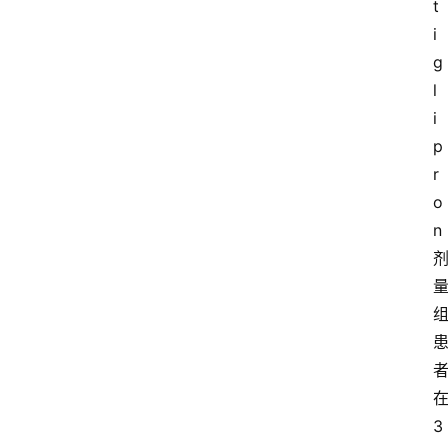
t
i
g
l
i
p
r
o
n
3