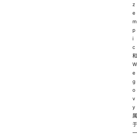
z
e
m
p
i
c
W
e
g
o
v
y