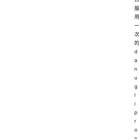
d
a
n
u
g
l
i
p
r
o
n