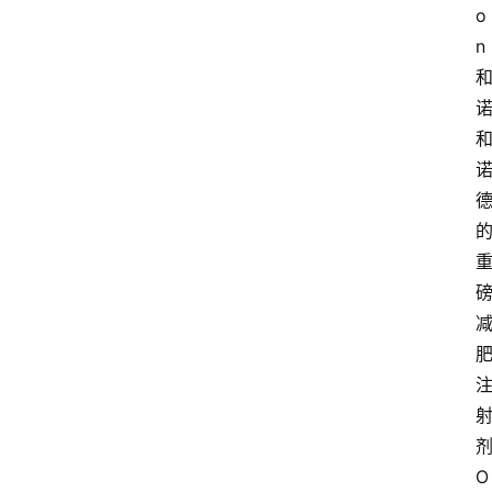
o
n
O