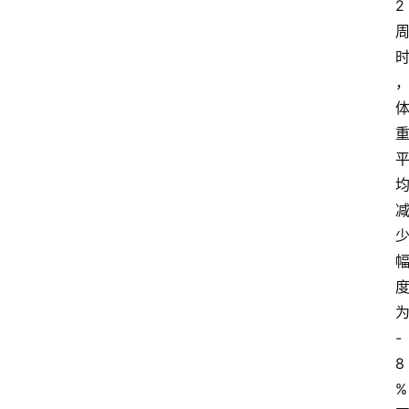
2
-
8
%