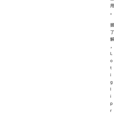
L
o
t
i
g
l
i
p
r