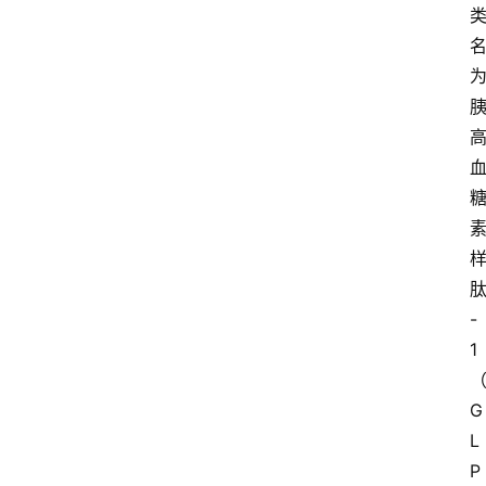
-
1
G
L
P