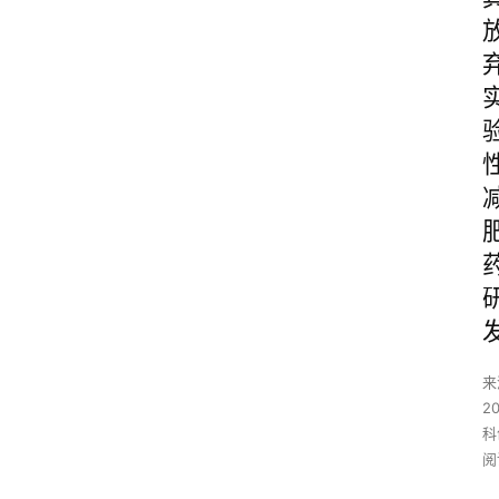
来
2
科
阅