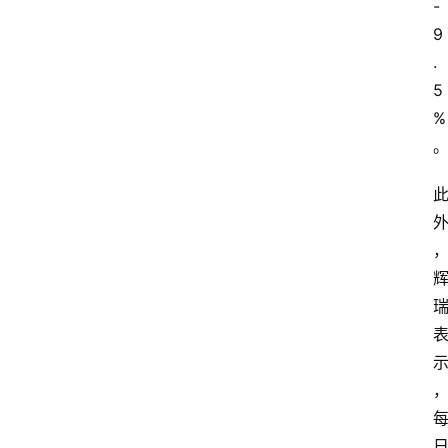
-
9
.
5
%