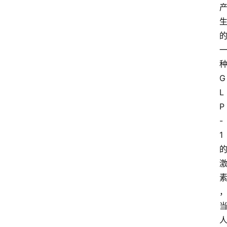
首
G
页
L
P
资
-
讯
1
专
登录
注册
题
简
报