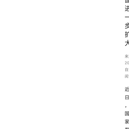
来
2
自
阅