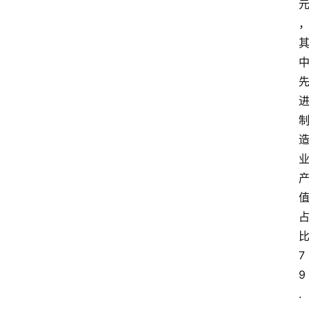
7
9
.