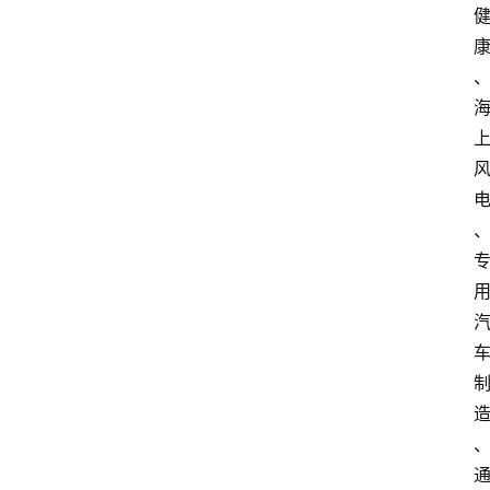
首
页
资
讯
专
登录
注册
题
简
报