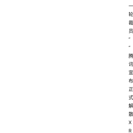
”
“
X
R