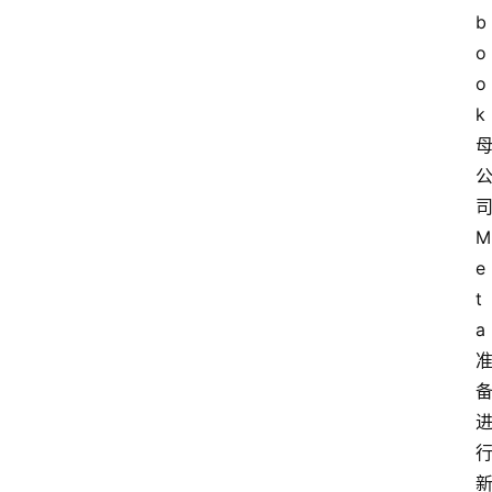
b
o
o
k
M
e
t
a