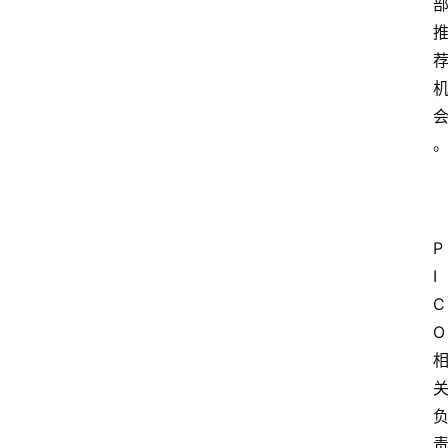
P
I
C
O