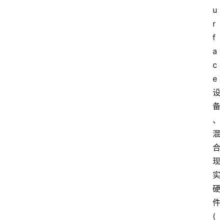
u
r
f
a
c
e
(