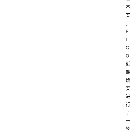
P
I
C
O