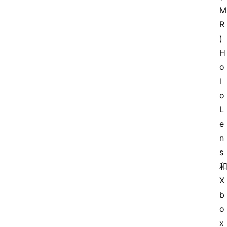
M
R
)
H
o
l
o
L
e
n
s
X
b
o
x