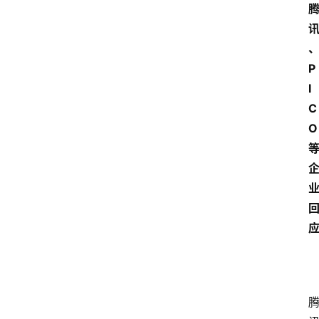
P
I
C
O