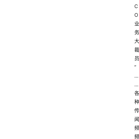
C
O
”
…
…