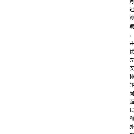
首
页
资
讯
专
登录
注册
题
简
报