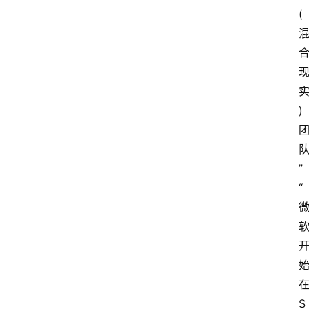
(
)
”
“
S