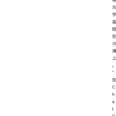
”
C
h
a
t