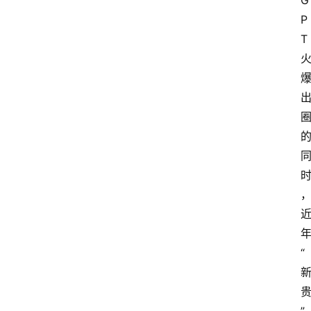
G
P
T
“