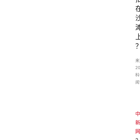
来
2
科
阅