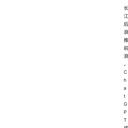
“
C
h
a
t
G
P
T