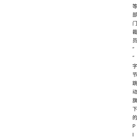
”
“
P
I