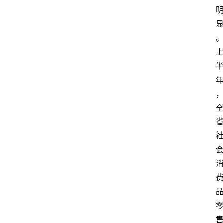
首
页
资
讯
专
登录
注册
题
简