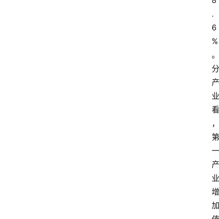
8
.
6
%