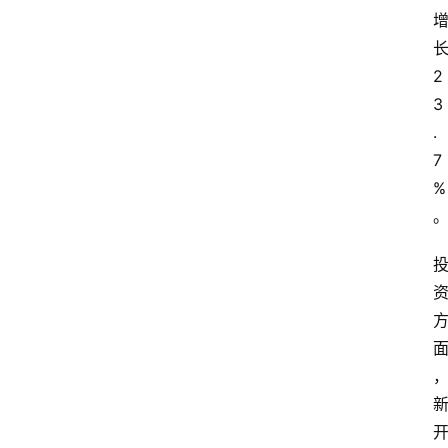
2
3
.
7
%