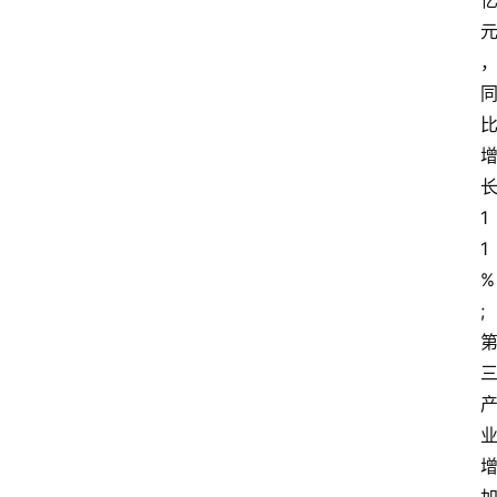
1
1
%
;