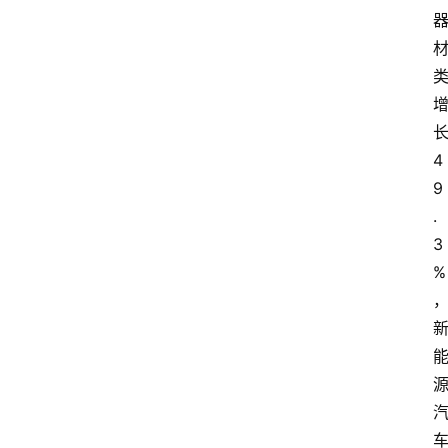
4
9
.
3
%