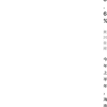
.
6
来
2
自
阅