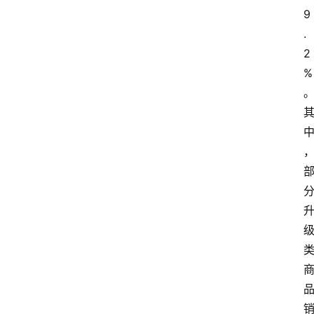
9
.
2
%