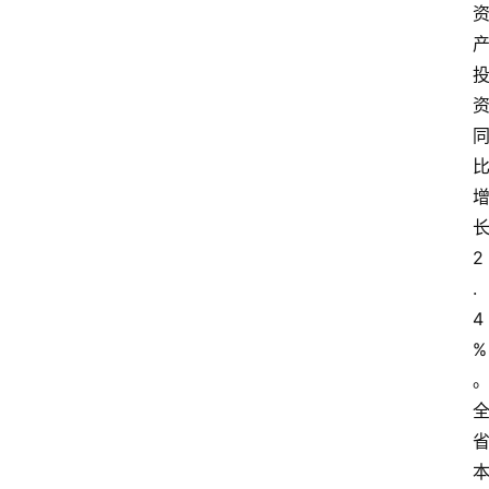
2
.
4
%