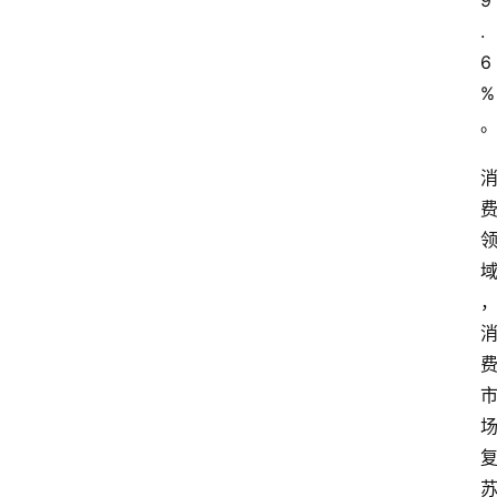
9
.
6
%