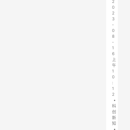
2
0
2
3
-
0
8
-
1
6
上
午
1
0
:
1
2
•
科
创
新
知
•