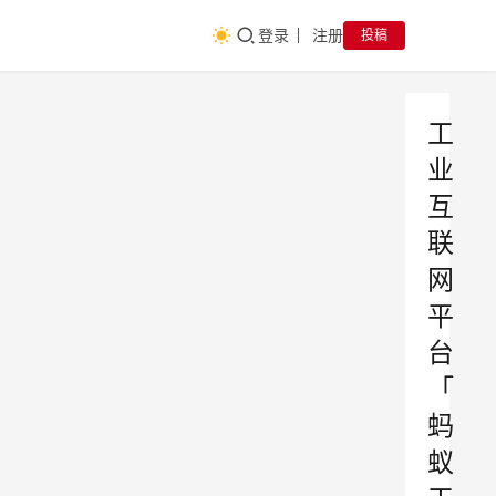
登录
注册
投稿
工
业
互
联
网
平
台
「
蚂
蚁