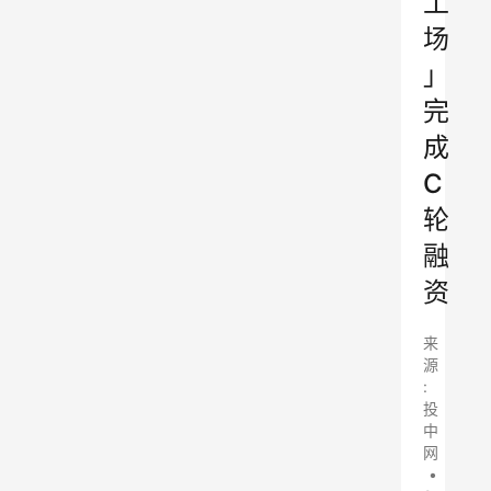
工
场
」
完
成
C
轮
融
资
来
源
:
投
中
网
•