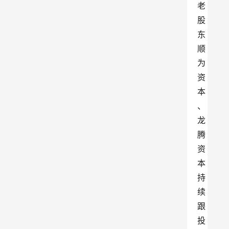
老
股
东
顺
为
资
本
、
龙
腾
资
本
持
续
跟
投