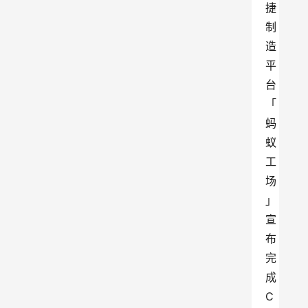
捷
制
造
平
台
「
蚂
蚁
工
场
」
宣
布
完
成 
C 