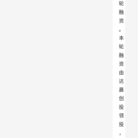
轮
融
资
。
本
轮
融
资
由
达
晨
创
投
领
投
，