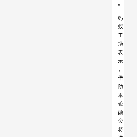
。
蚂
蚁
工
场
表
示
，
借
助
本
轮
融
资
将