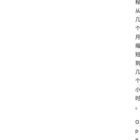
O
p
e