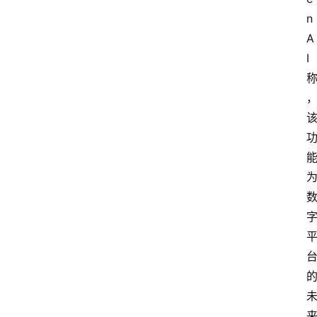
n
A
I 