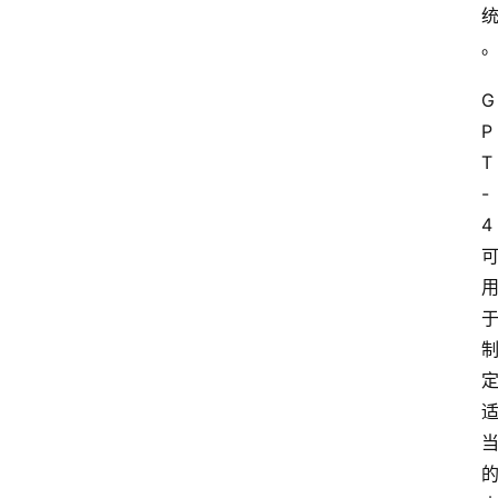
G
P
T
-
4 