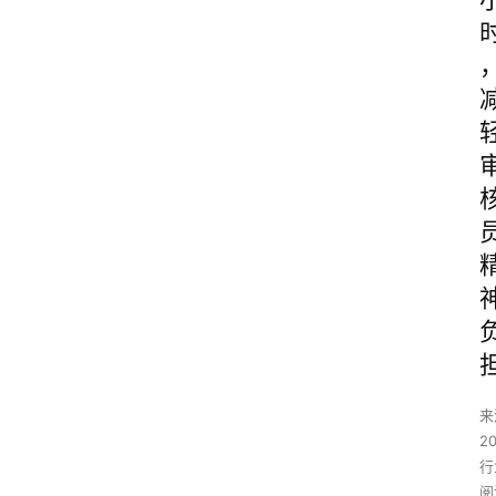
来
2
行
阅