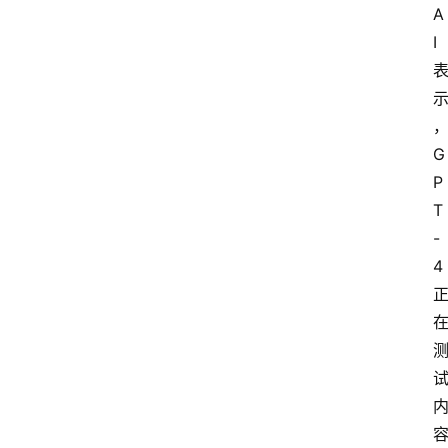
A
I 
G
P
T
-
4 