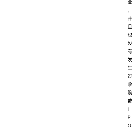
I
P
O