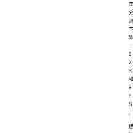
8
2
%
8
9
%