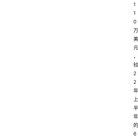
1
1
0
首
页
资
2
讯
2
专
登录
注册
题
简
报
6