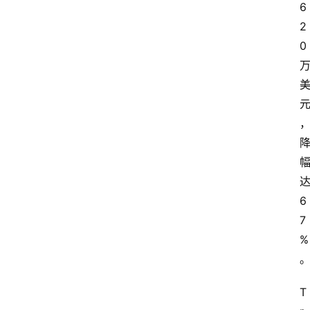
6
2
0
6
7
%
T