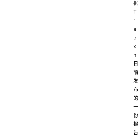
T
r
a
c
x
n