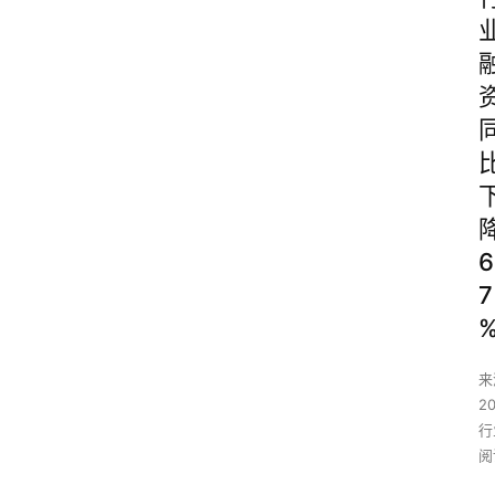
6
7
来
2
行
阅