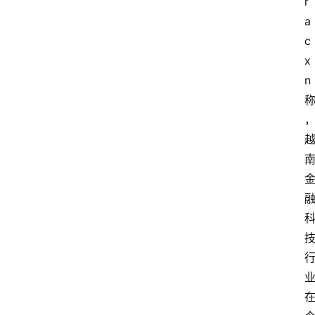
r
a
c
x
n