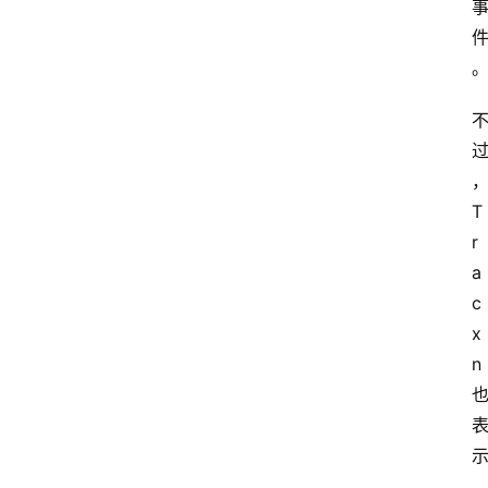
T
r
a
c
x
n