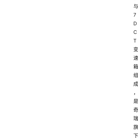
7
D
C
T