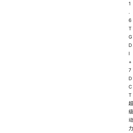
1
.
6
T
G
D
I
+
7
D
C
T 