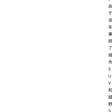
市
S
U
V 
野
S