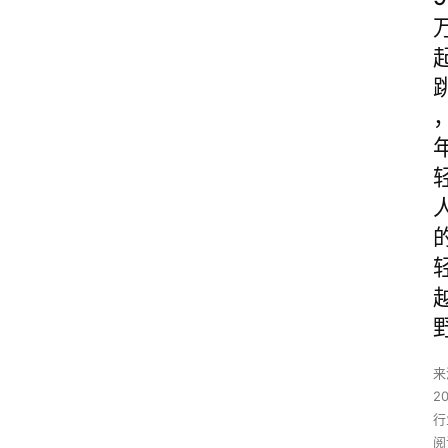
来
2
行
阅