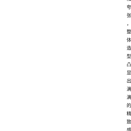
首
页
资
讯
专
登录
注册
题
简
报