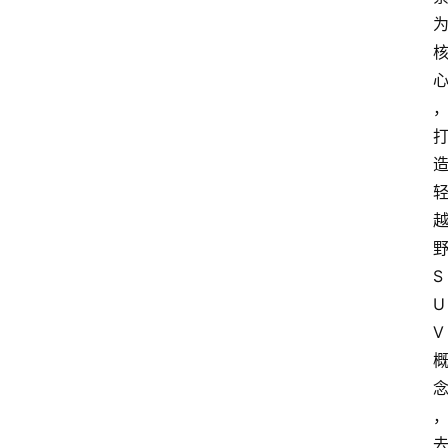
野
S
U
V 