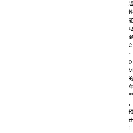
混
C
-
D
M 
计
1