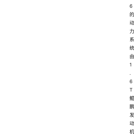
6
1
.
6
T