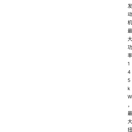
1
4
5
k
W