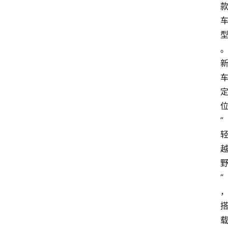
位
” 
野
“
载