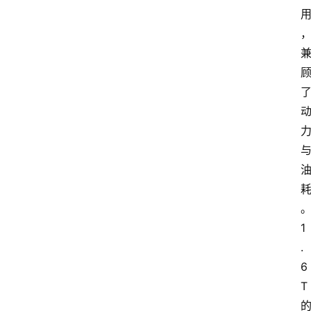
1
.
6
T