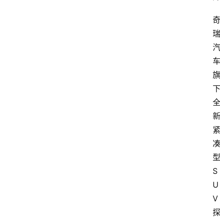
型
S
U
V 