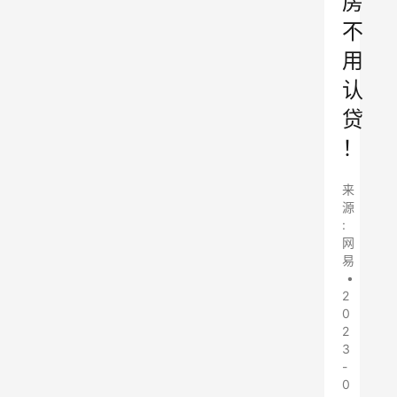
房
不
用
认
贷
！
来
源
:
网
易
•
2
0
2
3
-
0