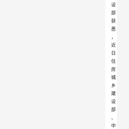
设
部
获
悉
，
近
日
住
房
城
乡
建
设
部
、
中