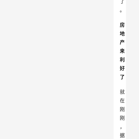
了
。
房
地
产
来
利
好
了
就
在
刚
刚
，
据