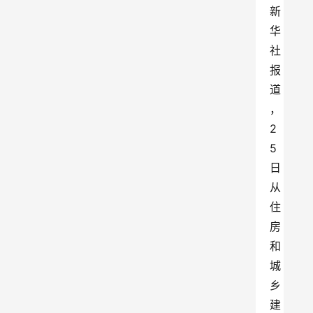
新
华
社
报
道
，
2
5
日
从
住
房
和
城
乡
建