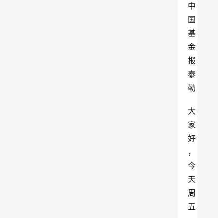
中
国
基
金
报 
泰
勒
大
家
好
，
今
天
周
五