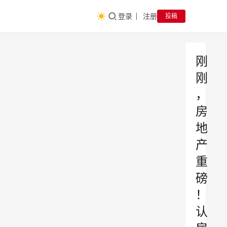
登录
注册
投稿
刚
刚
，
房
地
产
重
磅
！
认