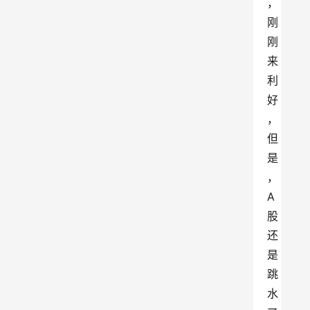
，
刚
刚
来
利
好
，
但
是
，
A
股
还
是
跳
水