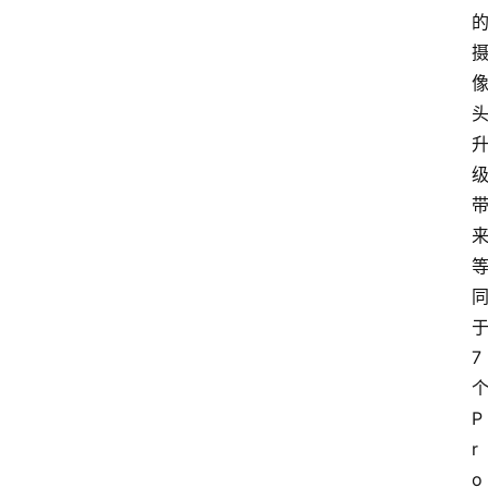
于
7 
个
P
r
o 