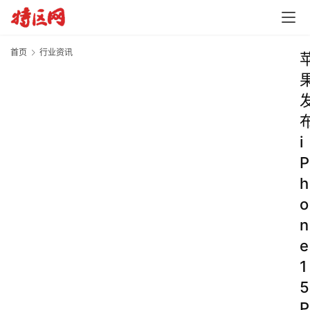
首页
行业资讯
i
P
h
o
n
e
1
5
P