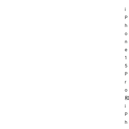
i
P
h
o
n
e 
1
5 
P
r
o 
和
i
P
h