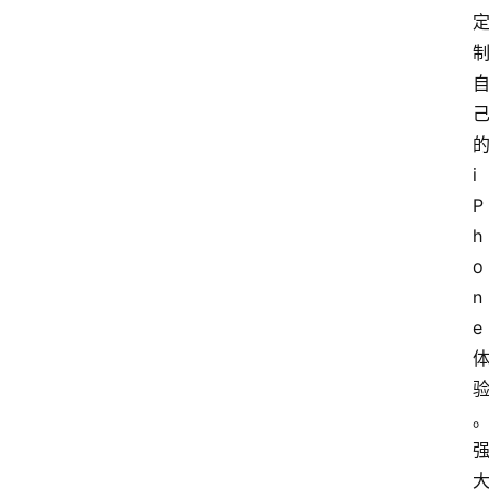
的
i
P
h
o
n
e 