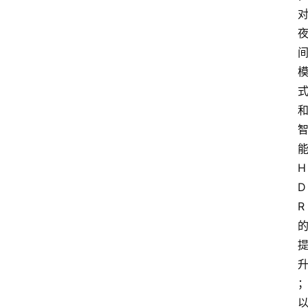
能
H
D
R 