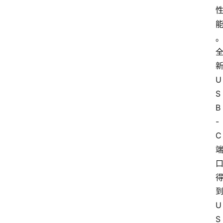
首
页
新
资
U
讯
S
B
专
登录
注册
题
-
C 
简
报
到
U
S