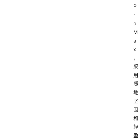
P
r
o 
M
a
x