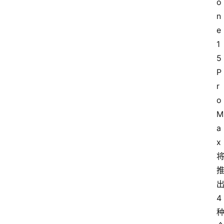
o
n
e 
1
5 
P
r
o 
M
a
x 
出
4 