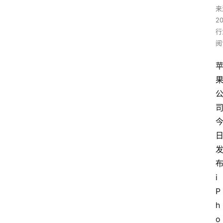
来
2
行
阅
i
P
h
o