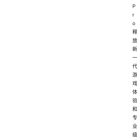
P
r
o 