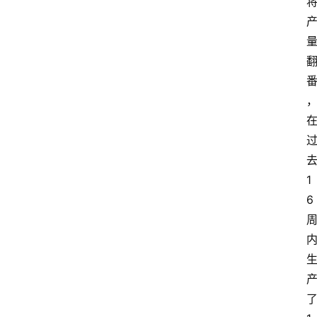
首
页
资
讯
1
6
专
登录
注册
题
简
报