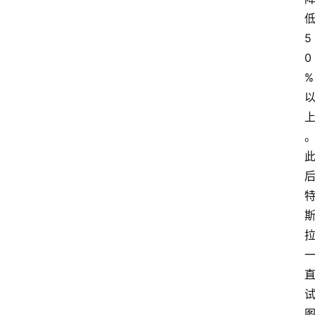
5
0
%