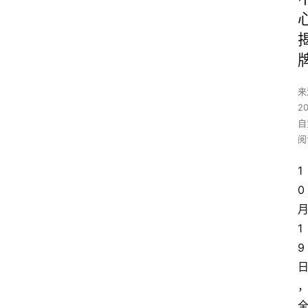
来
2
自
阅
1
0
1
9