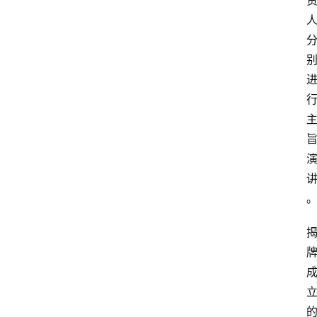
首
页
资
讯
专
登录
注册
题
简
报