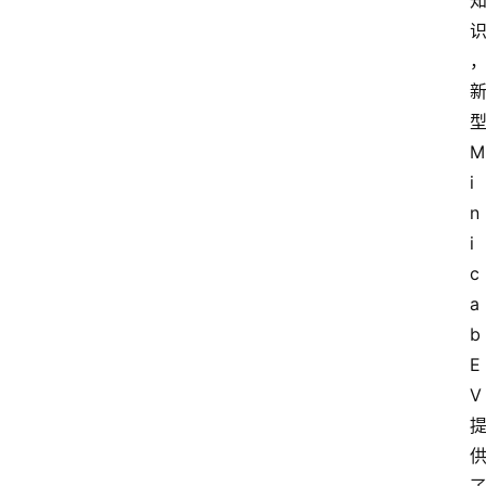
型
M
i
n
i
c
a
b 
E
V 