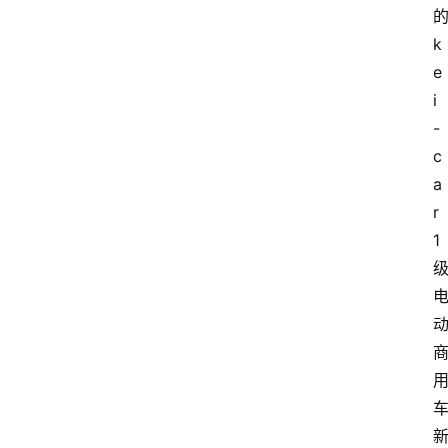
的
k
e
i
-
c
a
r
1 