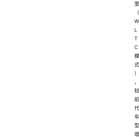
W
L
T
C 