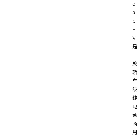
c
首
a
页
b 
E
资
V
讯
专
登录
注册
题
简
报