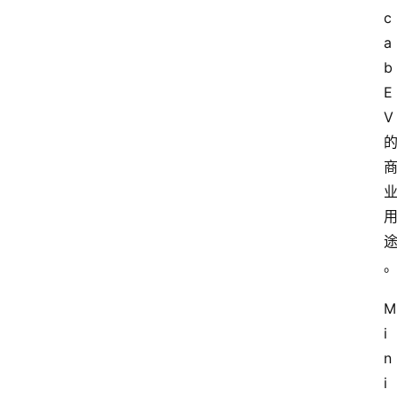
c
a
b 
E
V 
M
i
n
i