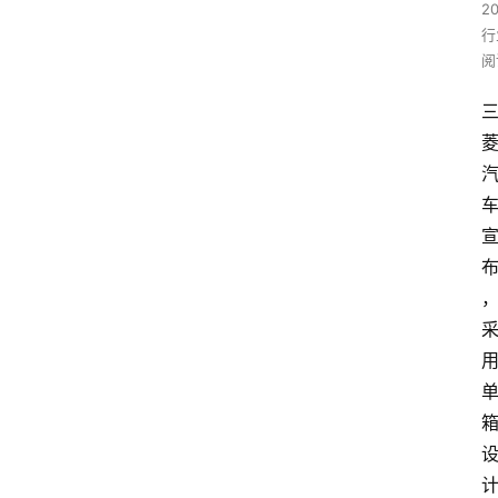
2
行
阅