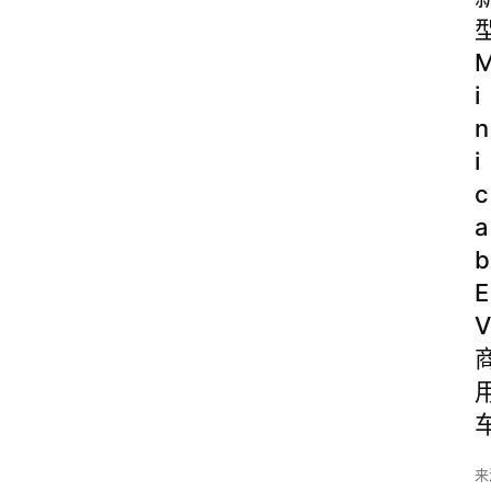
i
n
i
c
a
b
E
V
来