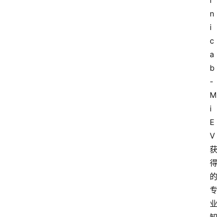
i
n
i
c
a
b
-
M
i
E
V 