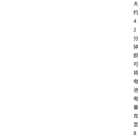
约
4
2 
至
8