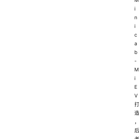
M
i
n
i
c
a
b
-
M
i
E
V