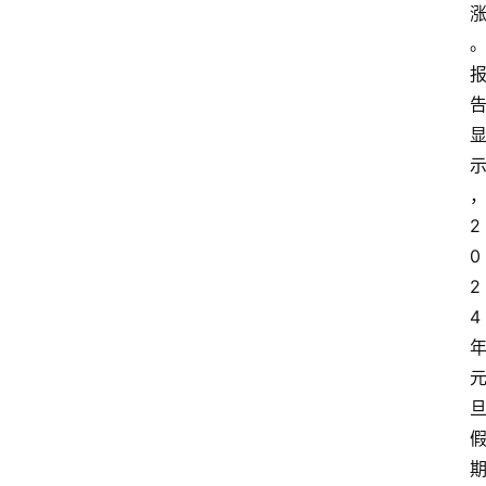
首
页
资
讯
专
2
登录
注册
题
0
2
简
4
报