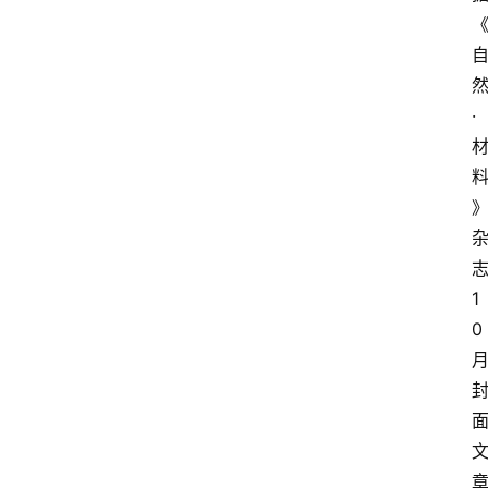
·
1
0