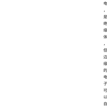
首
页
资
讯
专
登录
注册
题
简
报