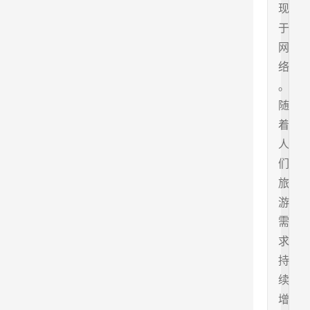
现
于
网
络
。
随
着
人
们
旅
游
需
求
持
续
增