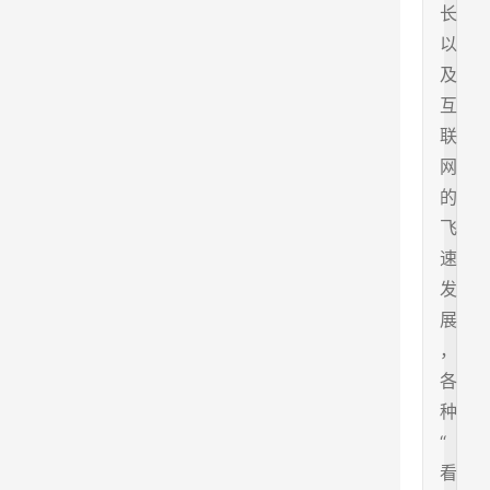
长
以
及
互
联
网
的
飞
速
发
展
，
各
种
“
看