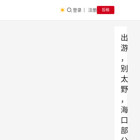
登录
注册
投稿
出
游
，
别
太
野
，
海
口
部