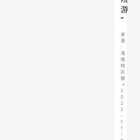
游
”
来
源
:
海
南
特
区
报
•
2
0
2
2
-
1
1
-