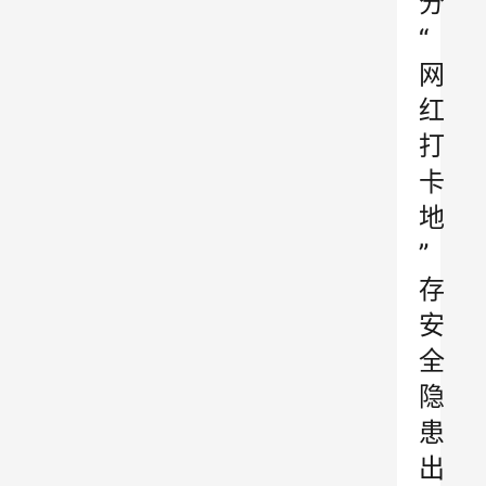
分
“
网
红
打
卡
地
”
存
安
全
隐
患
出