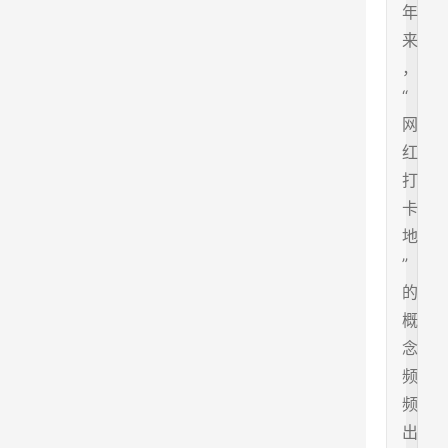
年
来
，
“
网
红
打
卡
地
”
的
概
念
频
频
出