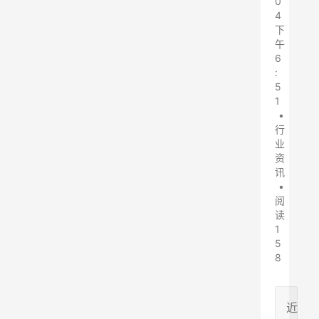
0
4
下
午
6
:
5
1
•
行
业
资
讯
•
阅
读
1
5
8
近