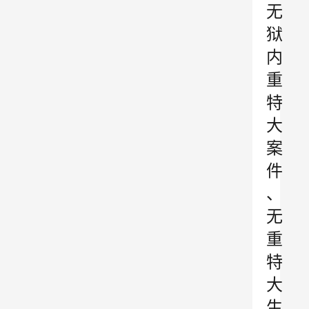
无
狱
内
重
特
大
案
件
、
无
重
特
大
生