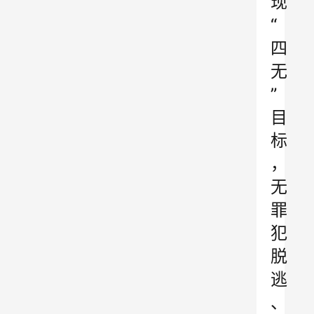
现
“
四
无
”
目
标
，
无
罪
犯
脱
逃
、