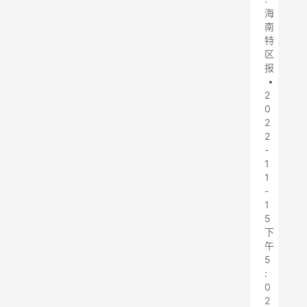
海
南
特
区
报
•
2
0
2
2
-
1
1
-
1
5
下
午
5
:
0
2