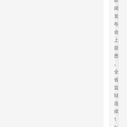
新
闻
发
布
会
上
获
悉
，
全
省
监
狱
连
续
1