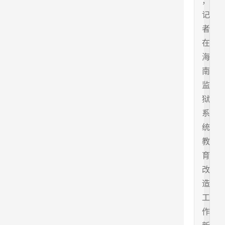
，
记
者
在
海
南
监
狱
系
统
教
育
改
造
工
作