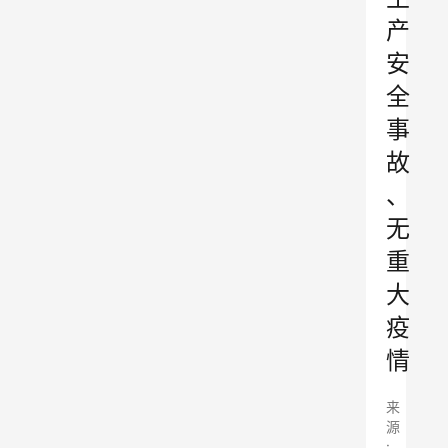
产
安
全
事
故
、
无
重
大
疫
情
来
源
: