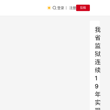
登录
注册
投稿
我
省
监
狱
连
续
1
9
年
实