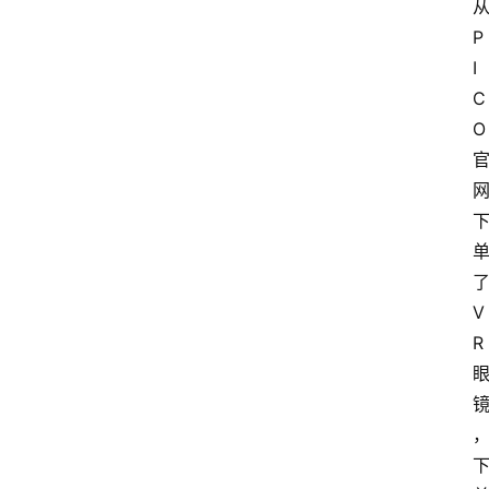
P
I
C
O
V
R