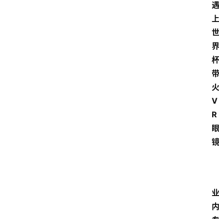
杯
V
R