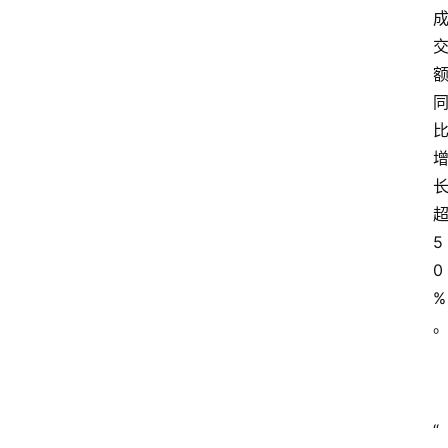
5
0
%
“