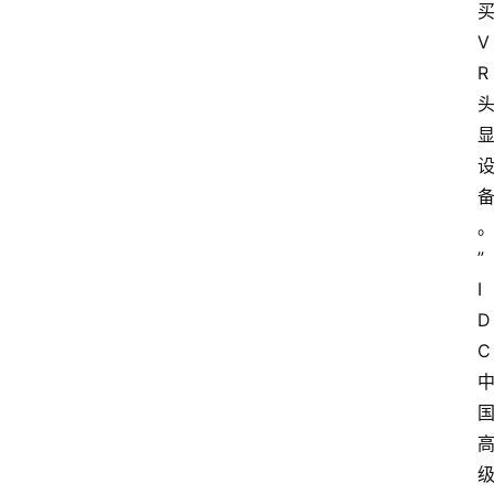
V
R
”
I
D
C