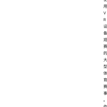
首
页
V
R
资
讯
专
登录
注册
题
简
报