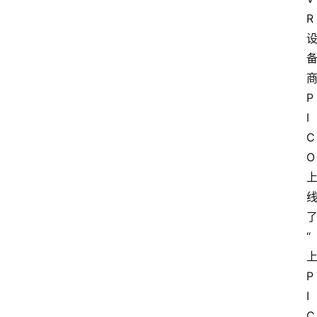
R
P
I
C
O
“
P
I
C