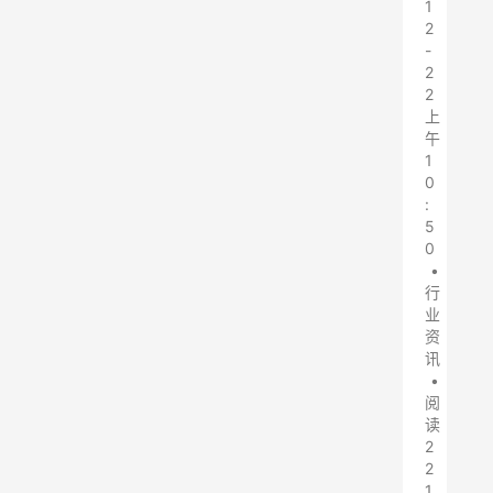
1
2
-
2
2
上
午
1
0
:
5
0
•
行
业
资
讯
•
阅
读
2
2
1