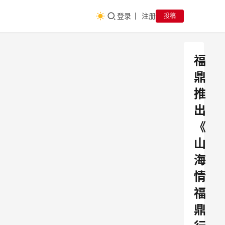
登录
注册
投稿
福
鼎
推
出
《
山
海
情
福
鼎