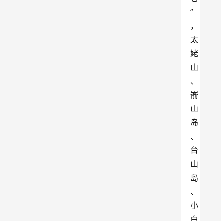
”
，
太
姥
山
、
嵛
山
岛
、
台
山
岛
、
小
白