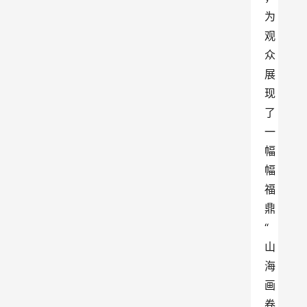
为
观
众
展
现
了
一
幅
幅
福
鼎
“
山
海
画
卷