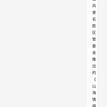
风
景
名
胜
区
管
委
会
推
出
的
《
山
海
情 
福