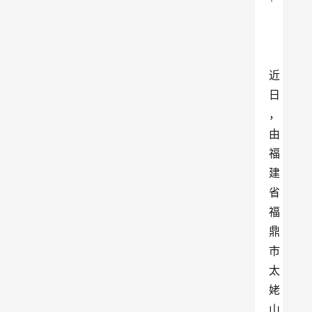
近
日
，
由
福
建
省
福
鼎
市
太
姥
山