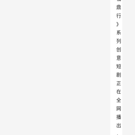
鼎
行
》
系
列
创
意
短
剧
正
在
全
网
播
出
，