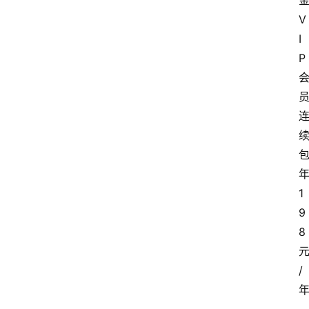
V
I
P
1
9
8
/