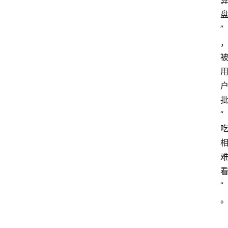
”
“
”