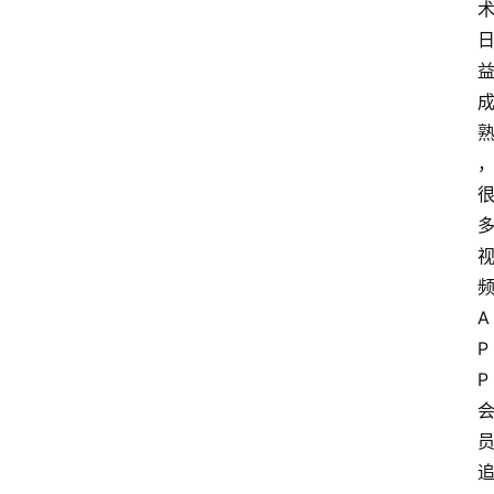
A
P
P