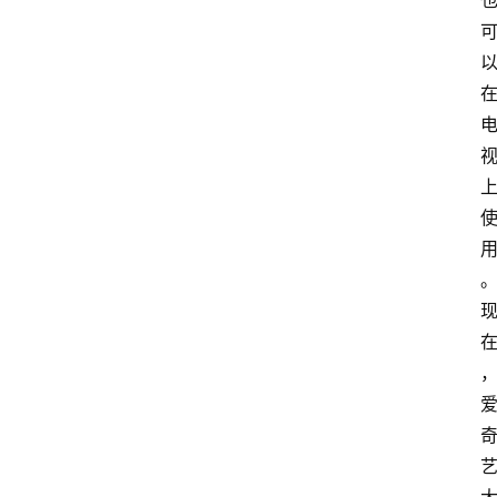
首
页
资
讯
专
登录
注册
题
简
报