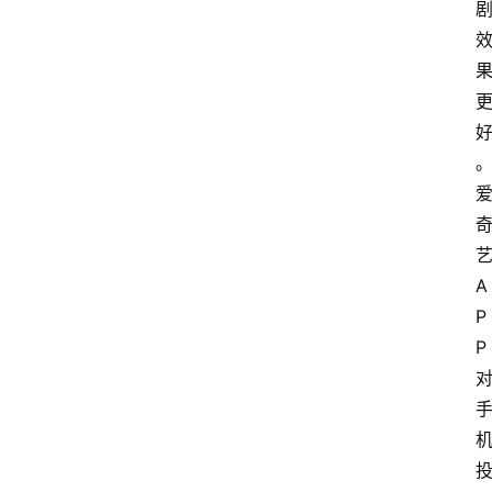
A
P
P