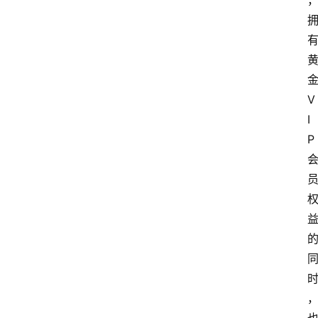
V
I
P