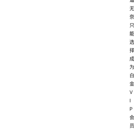
V
I
P