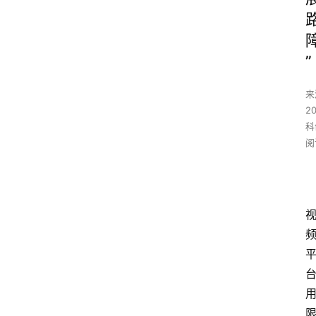
”
来
20
科
阅