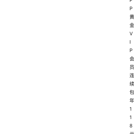
P
P
V
I
P
1
1
8