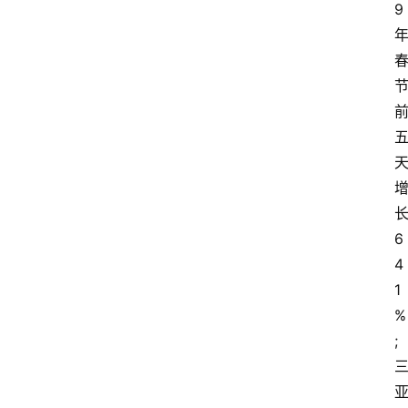
9
6
4
1
%
;