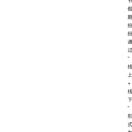
“
+
”