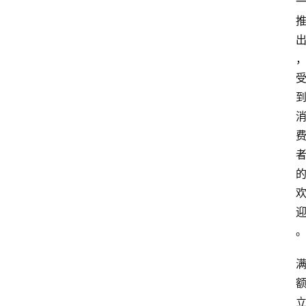
首
页
资
讯
专
登录
注册
题
简
报