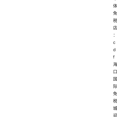
c
d
f