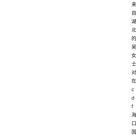
c
d
f