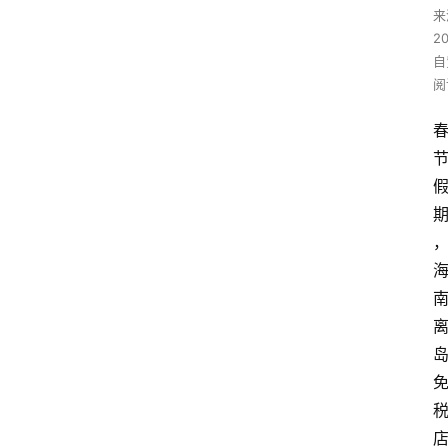
来
2
自
阅