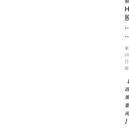
来
2
行
阅