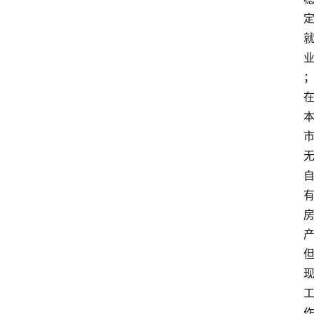
首
页
资
讯
专
登录
注册
题
简
报