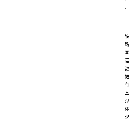
首
页
资
讯
专
登录
注册
题
简
报