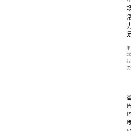
来
2
行
阅