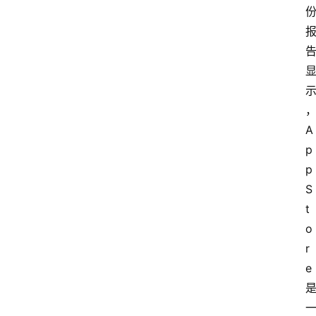
A
p
p 
S
t
o
r
e 