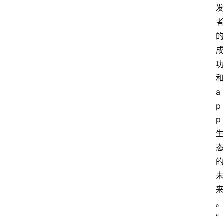
和
首
a
页
p
p 
资
讯
专
登录
注册
题
简
报
”