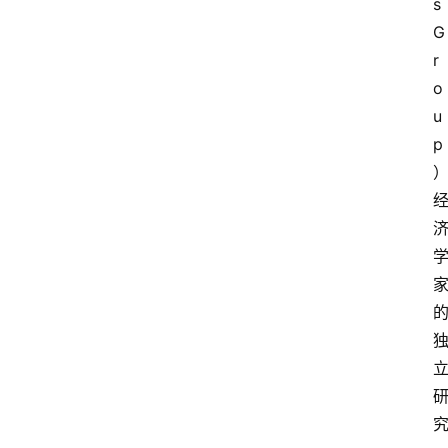
s 
G
r
o
u
p