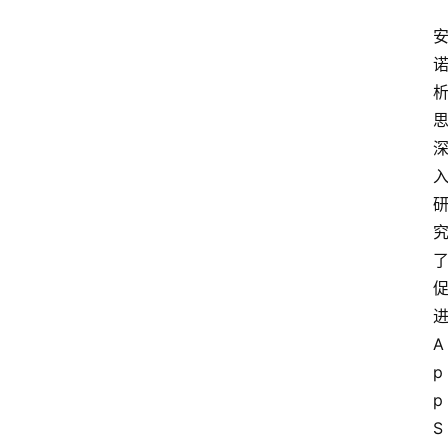
进
A
p
p 
S