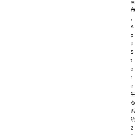
A
p
p 
S
t
o
r
e 
统
2