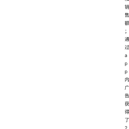
过
a
p
p 
了
2