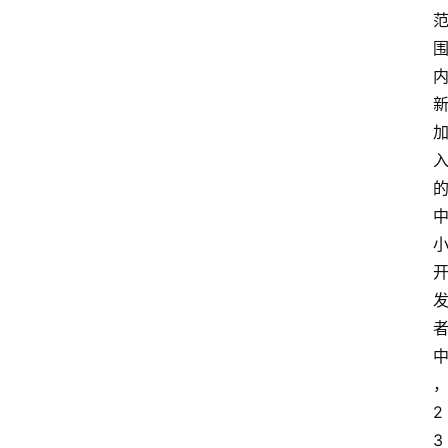
，
2
3