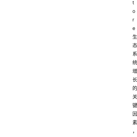
t
o
r
e 