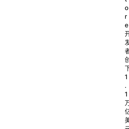
o
r
e
1
.
1