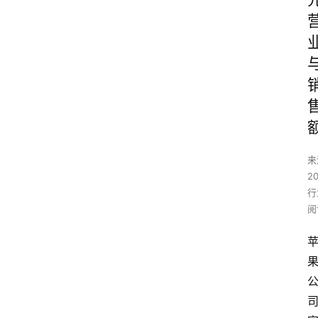
来
2
行
阅