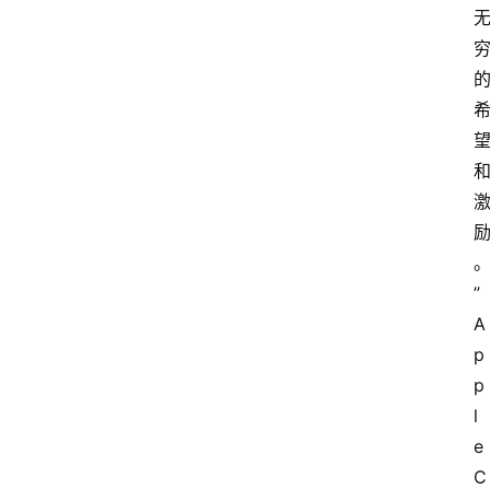
” 
A
p
p
l
e 
C