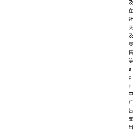
等
a
p
p 