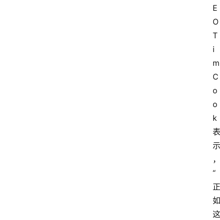
E
O 
T
i
m 
C
o
o
k 
“