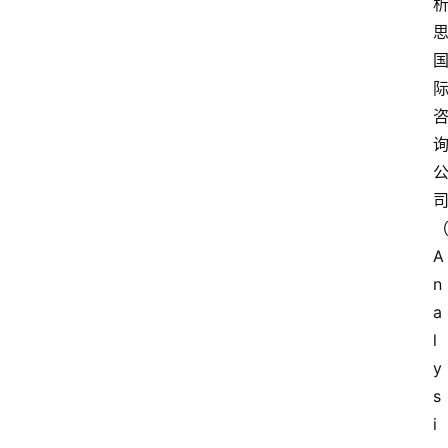
A
n
a
l
y
s
i