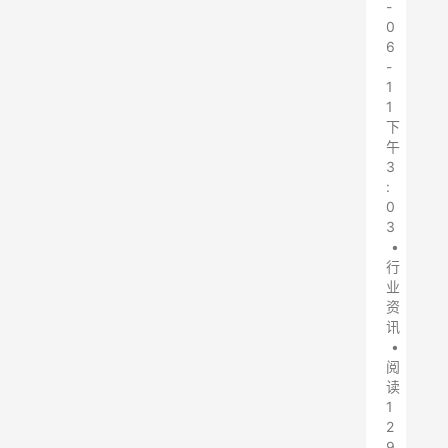
-
0
6
-
1
1
下
午
3
:
0
3
•
行
业
资
讯
•
阅
读
1
2
9