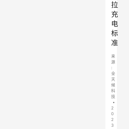
拉
充
电
标
准
来
源
:
全
天
候
科
技
•
2
0
2
3