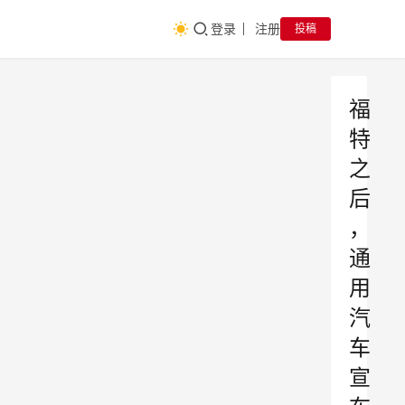
登录
注册
投稿
福
特
之
后
，
通
用
汽
车
宣