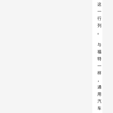
这
一
行
列
。
与
福
特
一
样
，
通
用
汽
车