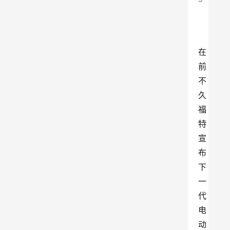
在
前
不
久
福
特
宣
布
下
一
代
电
动