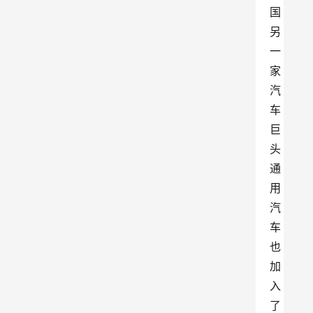
国
另
一
家
汽
车
巨
头
通
用
汽
车
也
加
入
了