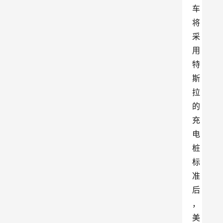
车
将
采
用
特
斯
拉
的
充
电
桩
标
准
后
，
美