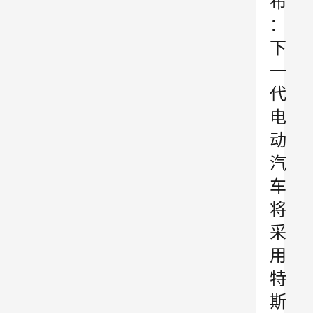
布
：
下
一
代
电
动
汽
车
将
采
用
特
斯