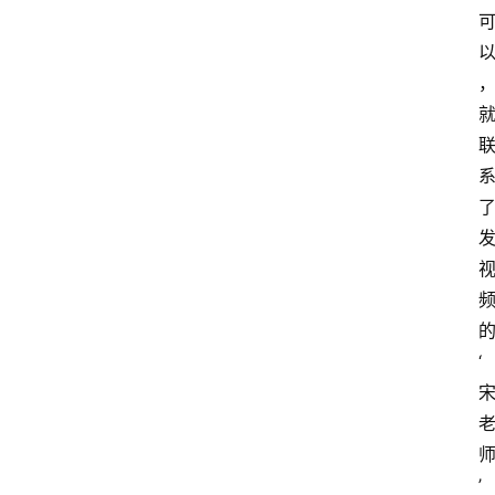
首
页
资
讯
专
登录
注册
题
‘
简
报
’