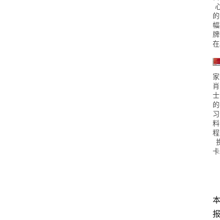
心
的
幅
牌
在
家
肖
士
的
习
料
程
卡