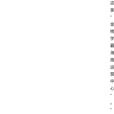
“
”
“