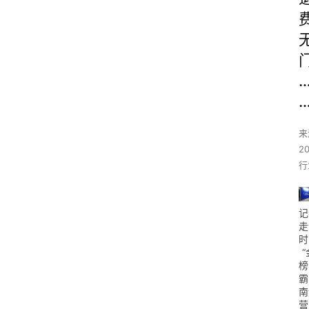
来
2
行
记
走
时
“
榜
霸
南
营