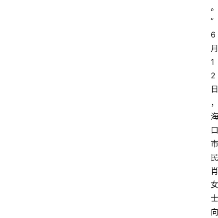
”
6
1
2