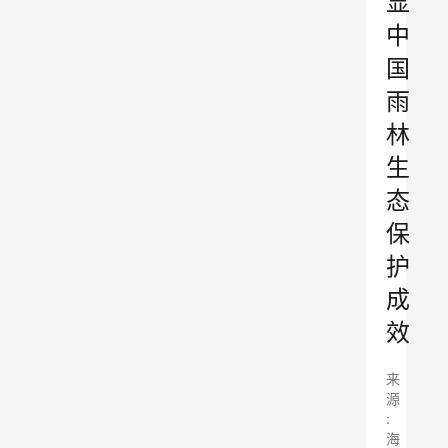
显
中
国
雨
林
生
态
保
护
成
效
来
源
:
海