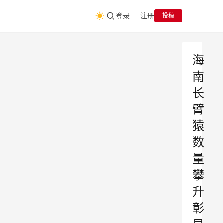
登录
注册
投稿
海
南
长
臂
猿
数
量
攀
升
彰