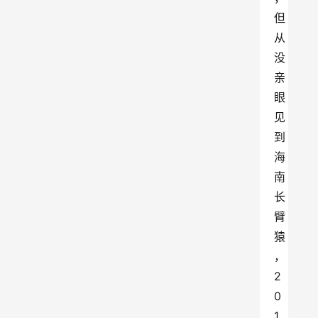
但
从
没
亲
眼
见
到
海
南
长
臂
猿
，
2
0
1