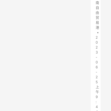
南
自
由
贸
易
港
•
2
0
2
3
-
0
6
-
2
5
上
午
9
:
4