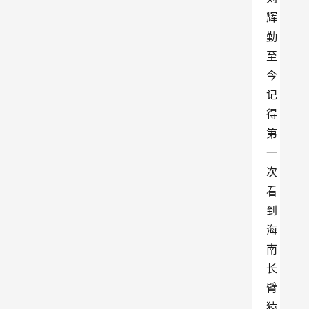
辉
勤
至
今
记
得
第
一
次
看
到
海
南
长
臂
猿