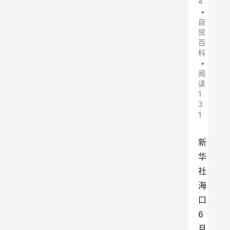
4
•
自
贸
百
科
•
阅
读
1
3
1
新
华
社
海
口
6
月