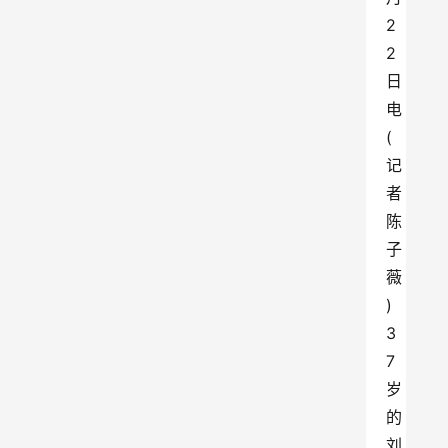
2
2
日
电
(
记
者
陈
子
薇
)
3
7
岁
的
刘