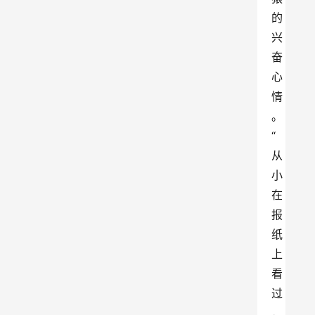
的
兴
奋
心
情
。
“
从
小
在
报
纸
上
看
过
，