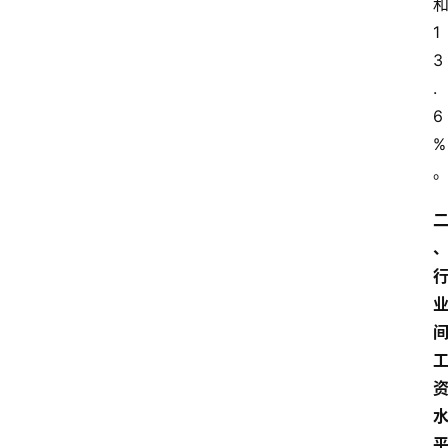
1
3
.
6
%