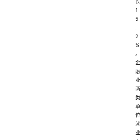
1
5
.
2
%