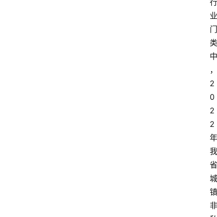
首
2
页
0
2
资
2
讯
专
登录
注册
题
简
报