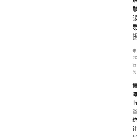
来
2
行
阅