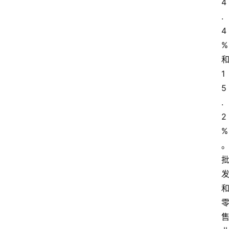
4
.
4
%
1
5
.
2
%