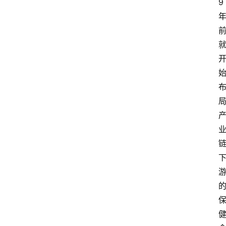
9
首
页
资
讯
专
登录
注册
题
简