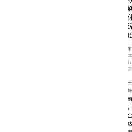
来
2
行
阅