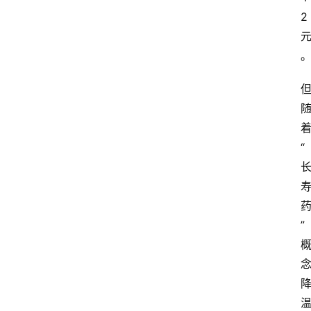
2
“
”