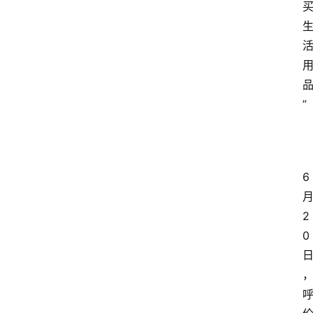
”
6
2
0