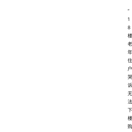
“
1
8