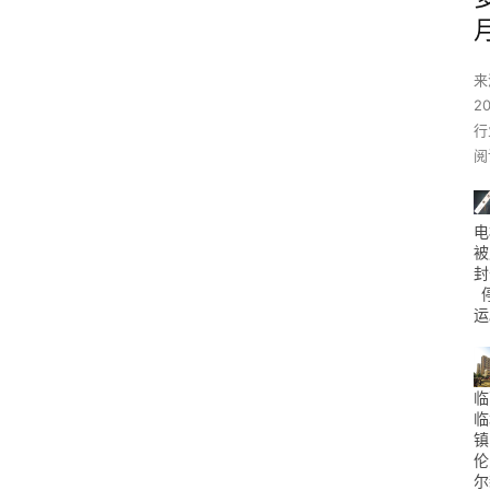
来
2
行
阅
电
被
封
运
临
临
镇
伦
尔