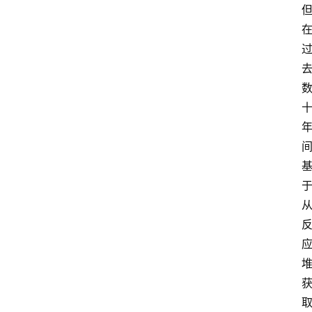
首
页
资
讯
专
登录
注册
题
简
报