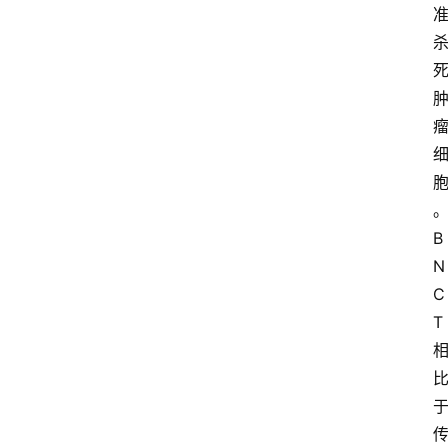
B
N
C
T