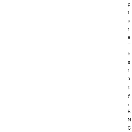
p
t
u
r
e 
T
h
e
r
a
p
y
B
N
C