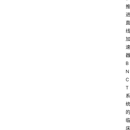
B
N
C
T