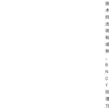
B
N
C
T