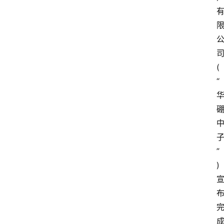
(
“
”
)