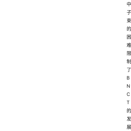
B
N
C
T