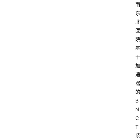
B
N
C
T