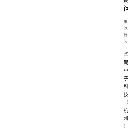
来
2
行
阅