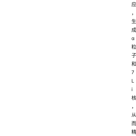
α
7
L
i