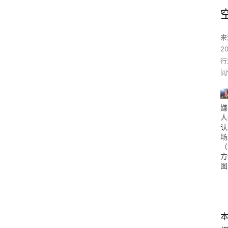
来
2
行
阅
嫌
人
认
场
（
方
图