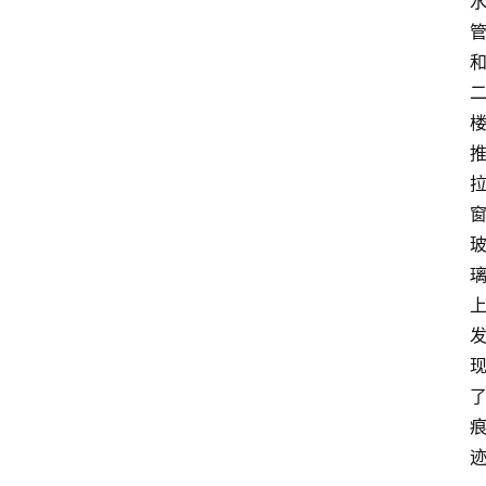
首
页
资
讯
专
登录
注册
题
简
报