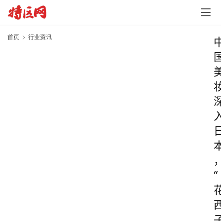
首页
行业资讯
“