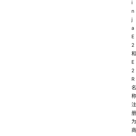
i
n
j
a 
E
2 
和
E
2
R 