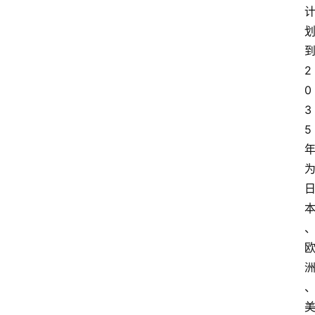
首
到
页
2
0
资
3
讯
5 
专
登录
注册
题
简
报