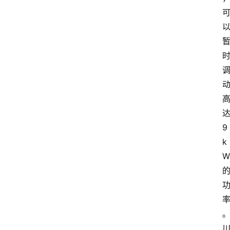
达
9 
k
W 