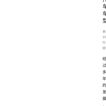
来
2
行
阅