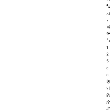
与
1
2
5
c
c 