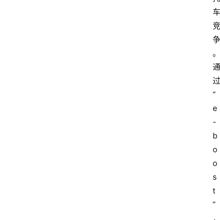
“
e
-
b
o
o
s
t
”