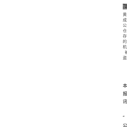
黄
成
公
仓
存
的
机
盗
“