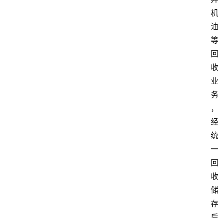
首
页
资
讯
专
登录
注册
题
简
报