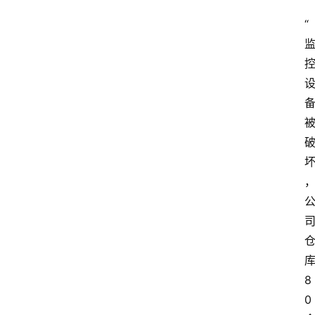
“
8
0