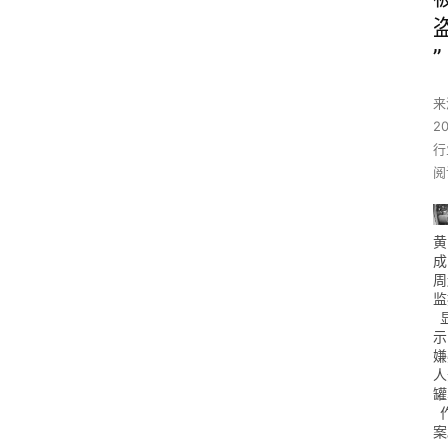
”
来
2
行
阅
黄
成
周
监
示
嫌
人
罐
案