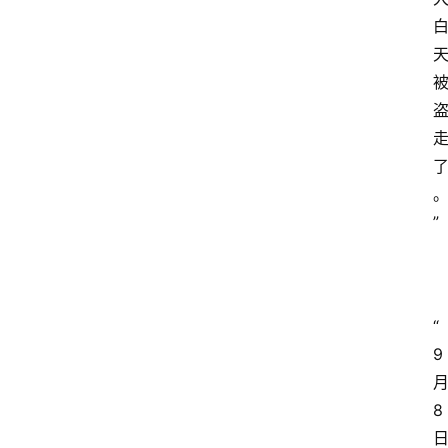
”
“
9
8