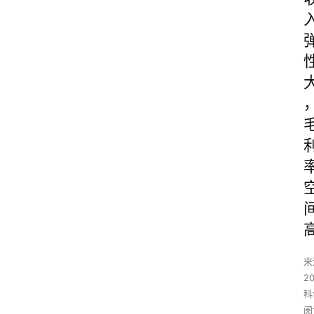
来
2
科
阅