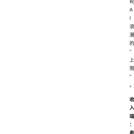
A
I
“
”