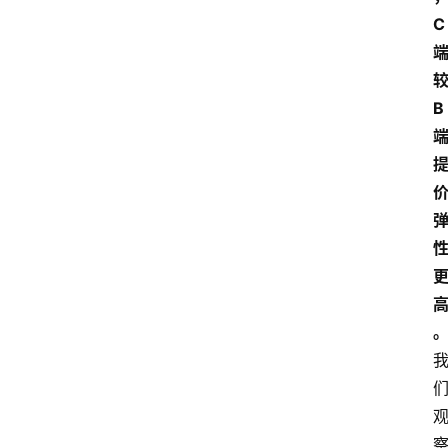
C
首
页
B
资
讯
专
登录
注册
题
简
报