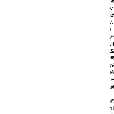
C
A
I