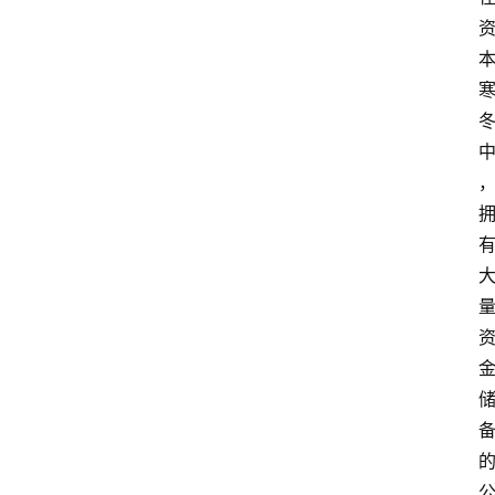
首
页
资
讯
专
登录
注册
题
简
报