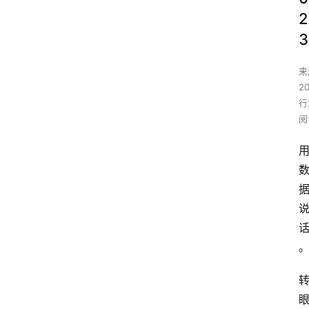
2
3
来
2
行
阅