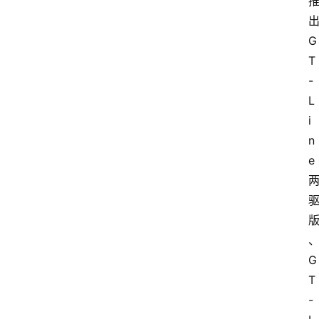
G
T
-
L
i
n
e
G
T
-