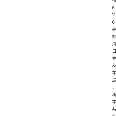
E
V
6