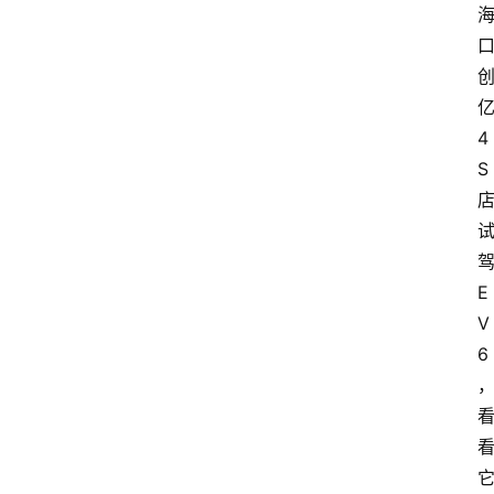
4
S
E
V
6