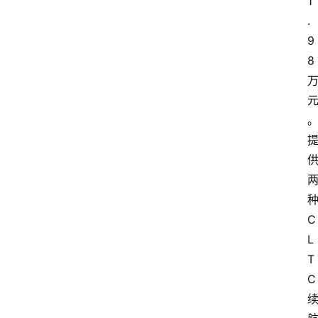
1
.
9
8
C
L
T
C