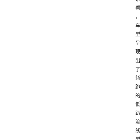
首
页
资
讯
专
登录
注册
题
简
报