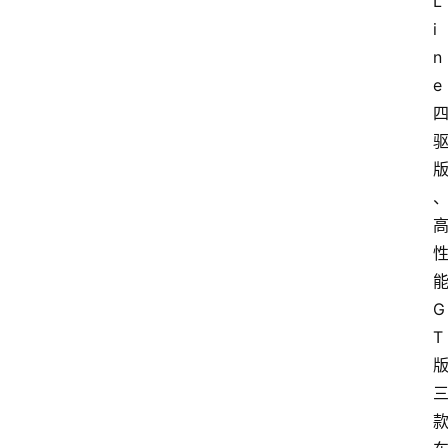
L
i
n
e
G
T