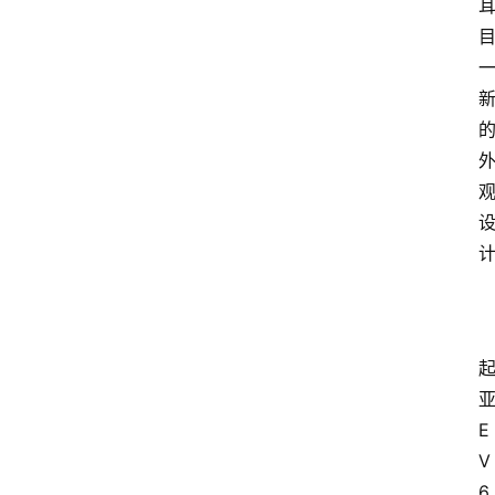
E
V
6