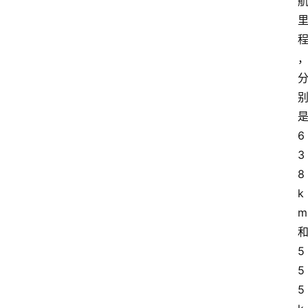
6
3
8
k
m
5
5
5