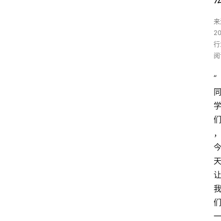
来
2
行
阅
“