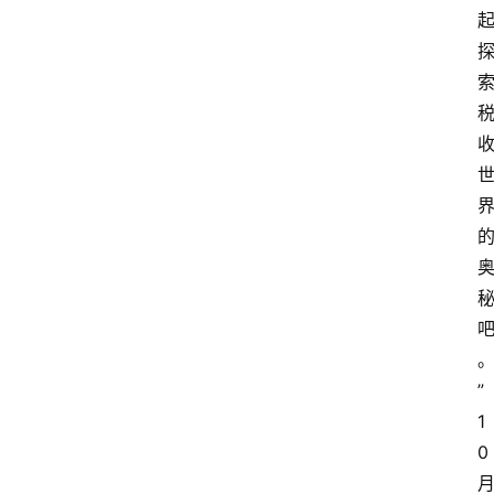
”
1
0