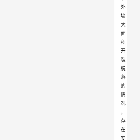
外
墙
大
面
积
开
裂
脱
落
的
情
况
，
存
在
安