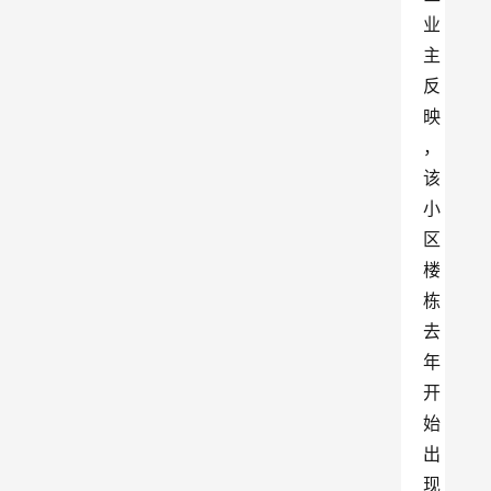
业
主
反
映
，
该
小
区
楼
栋
去
年
开
始
出
现