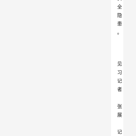
全
隐
患
。
见
习
记
者
张
展
记