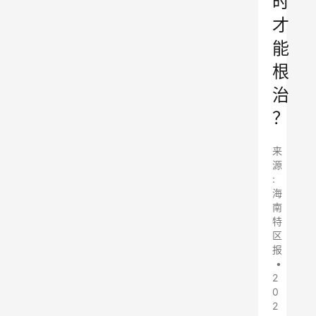
时
才
能
根
治
？
来
源
:
海
南
特
区
报
•
2
0
2