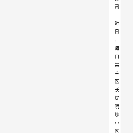
讯
近
日
，
海
口
美
兰
区
长
堤
明
珠
小
区