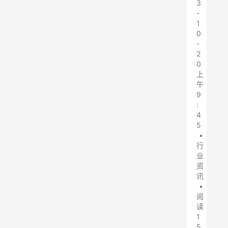
3
-
1
0
-
2
0
上
午
9
:
4
5
•
行
业
资
讯
•
阅
读
1
5