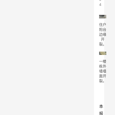
4
住户
阳台
边缘
开
裂。
一楼
栋外
墙墙
面开
裂。
本
报