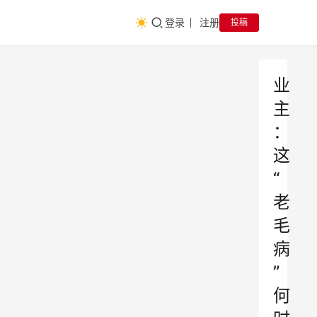
登录
注册
投稿
业
主
：
这
“
老
毛
病
”
何