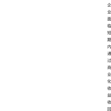
首
页
资
讯
专
登录
注册
题
简
报