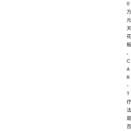
0
C
A
R
-
T