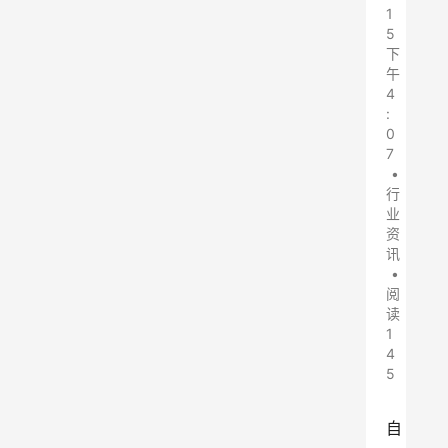
1
5
下
午
4
:
0
7
•
行
业
资
讯
•
阅
读
1
4
5
自