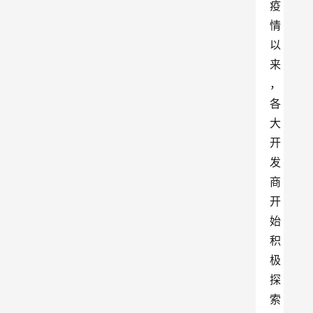
疫
情
以
来
，
各
大
开
发
商
开
始
积
极
探
索