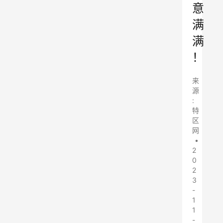
意
满
满
！
来
源
:
特
区
网
•
2
0
2
3
-
1
1
-