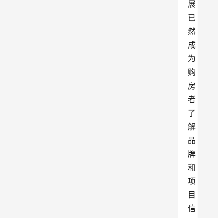
展
已
然
成
为
购
房
者
了
解
品
牌
和
项
目
信