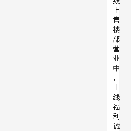
线
上
售
楼
部
营
业
中
，
上
线
福
利
诚