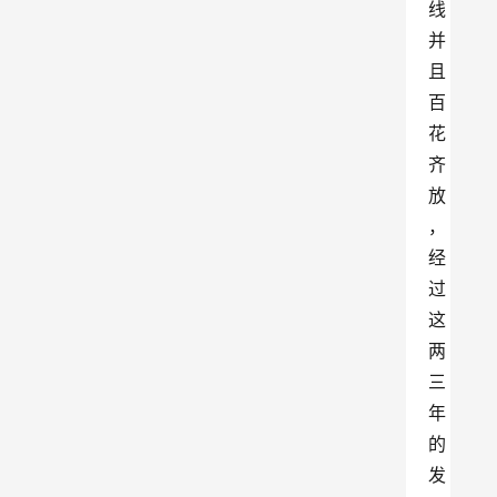
线
并
且
百
花
齐
放
，
经
过
这
两
三
年
的
发