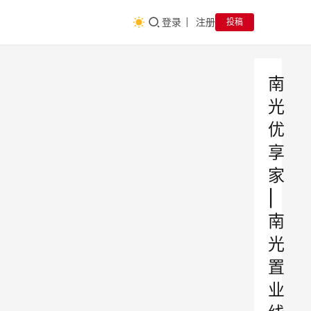
登录
注册
投稿
南
光
优
享
家
|
南
光
置
业