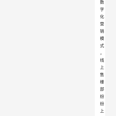
数
字
化
营
销
模
式
，
线
上
售
楼
部
纷
纷
上