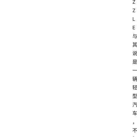
Z
Z
L
E 