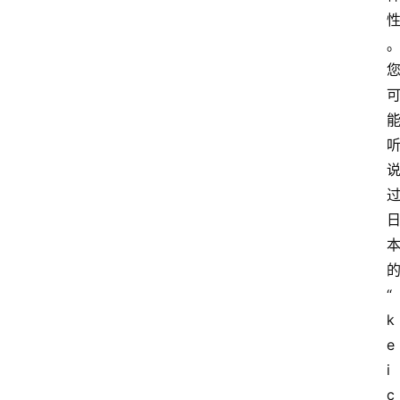
“
k
e
i 
c