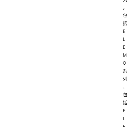
E
L
E
M
O
E
L
E