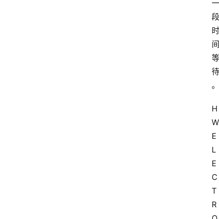
H
W 
E
L
E
C
T
R
O 