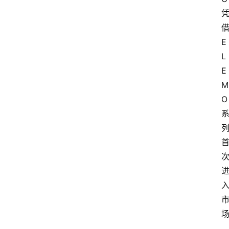
E
L
E
M
O 