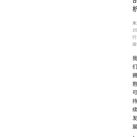
来
2
行
阅