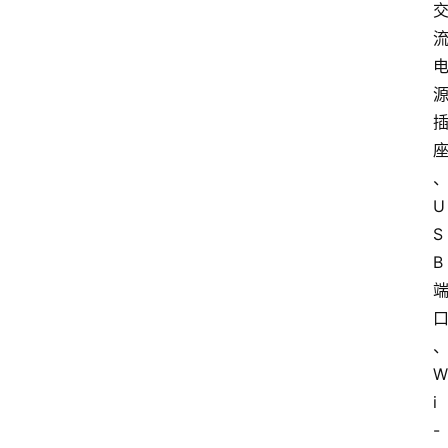
U
S
B 
W
i
-