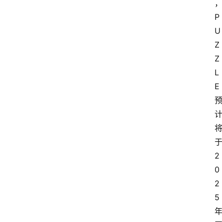
P
首
U
页
Z
Z
资
L
讯
E 
专
登录
注册
题
简
于
报
2
0
2
5 