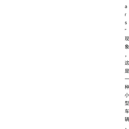
a
r
s
”