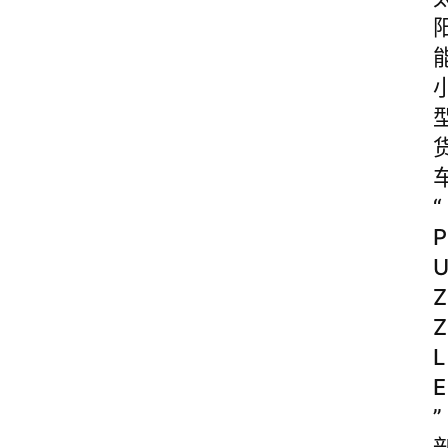
“
P
Z
Z
L
E
”