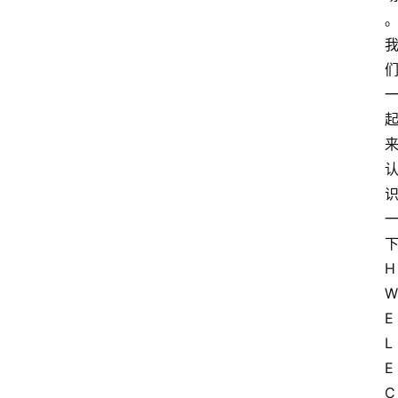
下
H
W 
E
L
E
C