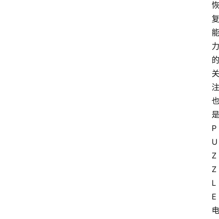
是
P
U
Z
Z
L
E 