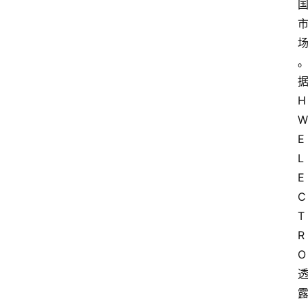
据
H
W 
E
L
E
C
T
R
O 